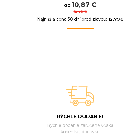
10,87 €
od
12,79 €
Najnižšia cena 30 dní pred zľavou:
12,79€
RÝCHLE DODANIE!
Rýchle dodanie zaručené vďaka
kuriérskej dodávke