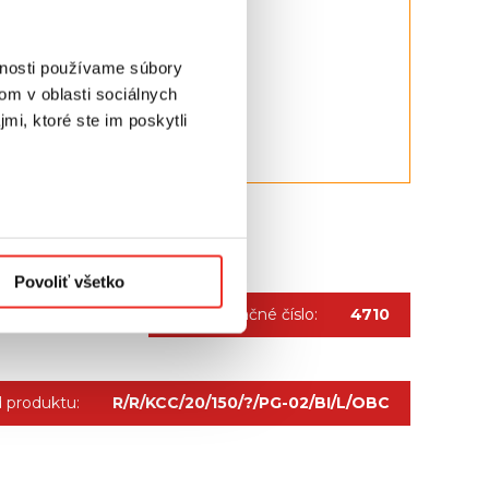
vnosti používame súbory
chnické informácie".
om v oblasti sociálnych
mi, ktoré ste im poskytli
Povoliť všetko
Konfiguračné číslo:
4710
 produktu:
R/R/KCC/20/150/?/PG-02/BI/L/OBC