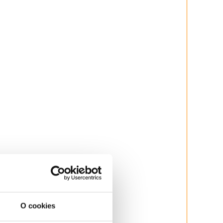
dvíjanie látky
aj pri vyklopenom okne)
O cookies