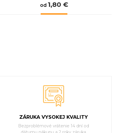
1,80 €
od
ZÁRUKA VYSOKEJ KVALITY
Bezproblémové vrátenie 14 dní od
dátumu nákupu a 2 roky záruka