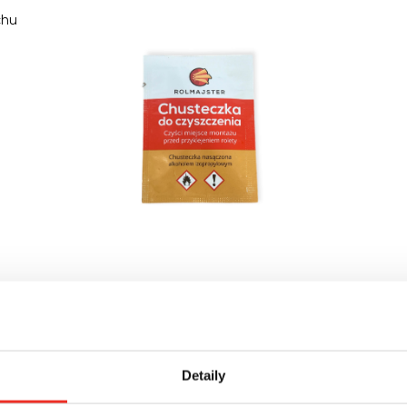
chu
 hmotnosťou, vďaka čomu poskytuje správnu záťaž pre správne o
olnosť
vodiace lišty , vďaka ktorým sa materiál pohybuje vedľa
okna
(
 roleta sama nespadne
Detaily
le zapadne
do
okna a je jeho neoddeliteľnou súčasťou
raňuje hromadeniu prachu
a
vyblednutiu materiálu