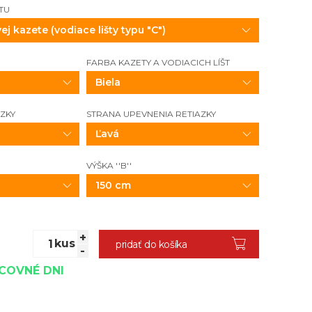
TU
FARBA KAZETY A VODIACICH LÍŠT
Biela
AZKY
STRANA UPEVNENIA RETIAZKY
Ľavá
VÝŠKA ''B''
150 cm
+
kus
pridať do košíka
-
ACOVNÉ DNI