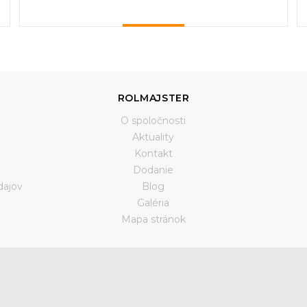
ROLMAJSTER
O spoločnosti
Aktuality
Kontakt
Dodanie
dajov
Blog
Galéria
a
Mapa stránok