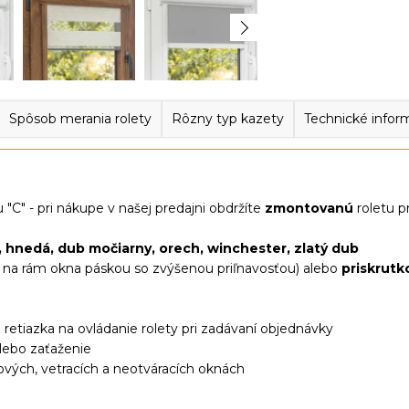
Spôsob merania rolety
Rôzny typ kazety
Technické infor
u "C" - pri nákupe v našej predajni obdržíte
zmontovanú
roletu p
, hnedá, dub močiarny, orech, winchester, zlatý dub
ť na rám okna páskou so zvýšenou priľnavosťou) alebo
priskrutk
retiazka na ovládanie rolety pri zadávaní objednávky
alebo zaťaženie
ových, vetracích a neotváracích oknách