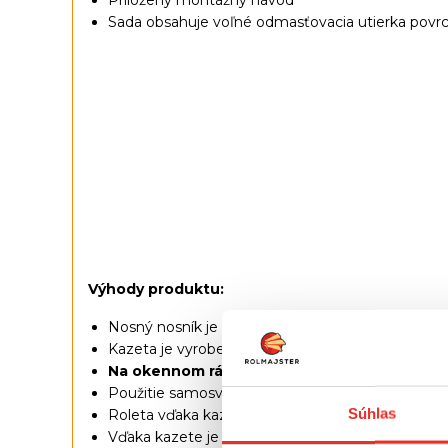
Sada obsahuje voľné odmasťovacia utierka povr
Výhody produktu:
Nosný nosník je vyrobený z
hliníka
s primeranou
Kazeta je vyrobená z
hliníka
, čo zaručuje jej od
Na okennom ráme
sú namontované priestorové 
Použitie samosvorného systému, vďaka ktorému
Súhlas
Roleta vďaka kazete s vodiacimi lištami dokona
Vďaka kazete je zrolovaná látka prekrytá, čo
zab