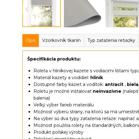
Opis
Vzorkovník tkanín
Typ zaťaženia retiazky
Špecifikácia produktu:
Roleta v hliníkovej kazete s vodiacimi lištami typ
Materiál kazety a vodidiel:
hliník
Dostupné farby kaziet a vodítok:
antracit
,
biela
Roletu je možné inštalovať
neinvazívne
(nalepi
balenia)
Veľký výber farieb materiálu
Možnosť výberu strany, na ktorú sa má umiestniť 
Na výber sú dva typy zaťaženia reťaze: napínač 
Možnosť použitia rolety na štandardných, balkón
Produkt poľskej výroby
Priložený montážny návod