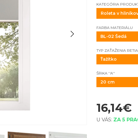
KATEGÓRIA PRODUK
FARBA MATERIÁLU
BL-02 Šedá
TYP ZAŤAŽENIA RETI
Ťažítko
ŠÍRKA ''A''
20 cm
16,14
€
U VÁS:
ZA 5 PR