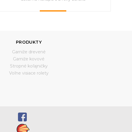
PRODUKTY
Garniže drevené
Garniže kovové
Stropné koľajničky
Voľne visiace rolety