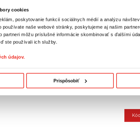
ištách , vďaka čomu nezaberajú svetlo okna
bory cookies
eklám, poskytovanie funkcií sociálnych médií a analýzu návšte
 od druhu použitého materiálu. Podrobnosti nájdete v záložke "Te
o používate naše webové stránky, poskytujeme aj našim partner
to partneri môžu príslušné informácie skombinovať s ďalšími údaj
. Je personalizovaný individuálne.
ď ste používali ich služby.
ch údajov.
Prispôsobiť
Kód