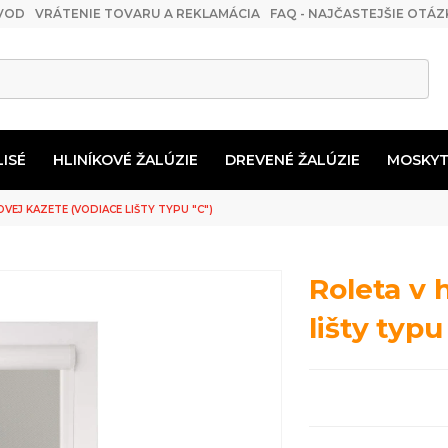
VOD
VRÁTENIE TOVARU A REKLAMÁCIA
FAQ - NAJČASTEJŠIE OTÁZ
LISÉ
HLINÍKOVÉ ŽALÚZIE
DREVENÉ ŽALÚZIE
MOSKYT
USOVÉ ŽALÚZIE 50MM
TIÉRA NA VLASTNÚ MONTÁŽ
 VANKÚŠE
Príslušenstvo pre drevené záclonové tyče
MOSKYTIÉRA DO FRANCOUZSKÝCH OKEN
OVEJ KAZETE (VODIACE LIŠTY TYPU "C")
Roleta v 
lišty typu