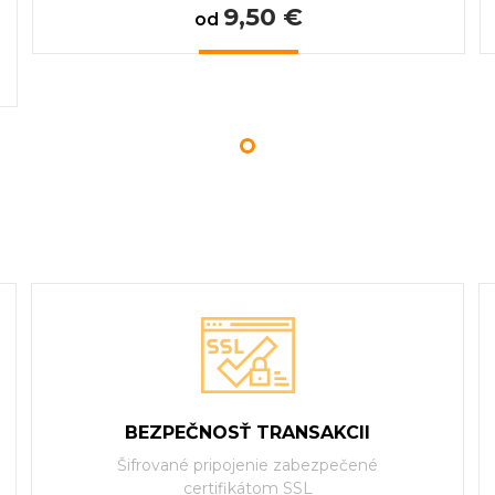
9,50 €
od
BEZPEČNOSŤ TRANSAKCII
Šifrované pripojenie zabezpečené
certifikátom SSL