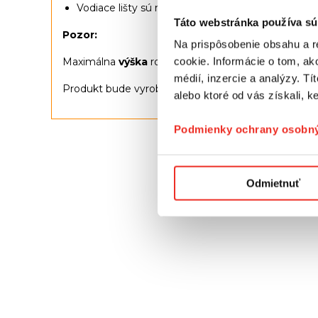
Vodiace lišty sú namontované na zasklievacích l
Táto webstránka používa sú
Pozor:
Na prispôsobenie obsahu a r
Maximálna
výška
rolety, ktorú vieme vyrobiť závisí
cookie. Informácie o tom, ak
médií, inzercie a analýzy. Tí
Produkt bude vyrobený podľa špecifikácie zákazníka
alebo ktoré od vás získali, ke
Podmienky ochrany osobný
Odmietnuť