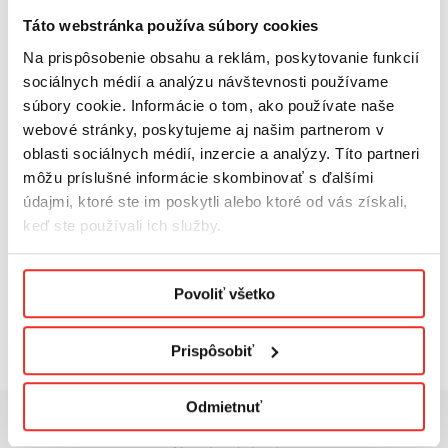
Táto webstránka používa súbory cookies
Na prispôsobenie obsahu a reklám, poskytovanie funkcií
sociálnych médií a analýzu návštevnosti používame
BEZPEČNOSŤ TRANSAKCII
súbory cookie. Informácie o tom, ako používate naše
Šifrované pripojenie zabezpečené certifikátom SSL
webové stránky, poskytujeme aj našim partnerom v
oblasti sociálnych médií, inzercie a analýzy. Títo partneri
môžu príslušné informácie skombinovať s ďalšími
údajmi, ktoré ste im poskytli alebo ktoré od vás získali,
keď ste používali ich služby.
Podmienky ochrany osobných údajov.
ZÁRUKA VYSOKEJ KVALITY
Povoliť všetko
Bezproblémové vrátenie 14 dní od dátumu nákupu a 2
roky záruka
Prispôsobiť
Odmietnuť
NÁKUPY