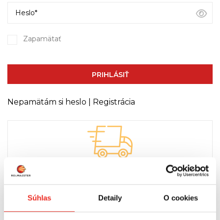
Zapamätať
PRIHLÁSIŤ
Nepamätám si heslo
|
Registrácia
RÝCHLE DODANIE!
Rýchle dodanie zaručené vďaka kuriérskej dodávke
Súhlas
Detaily
O cookies