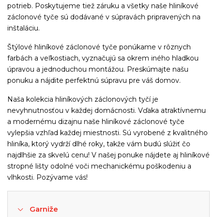
potrieb. Poskytujeme tiež záruku a všetky naše hliníkové
záclonové tyče sú dodávané v súpravách pripravených na
inštaláciu.
Štýlové hliníkové záclonové tyče ponúkame v rôznych
farbách a veľkostiach, vyznačujú sa okrem iného hladkou
úpravou a jednoduchou montážou. Preskúmajte našu
ponuku a nájdite perfektnú súpravu pre váš domov.
Naša kolekcia hliníkových záclonových tyčí je
nevyhnutnosťou v každej domácnosti. Vďaka atraktívnemu
a modernému dizajnu naše hliníkové záclonové tyče
vylepšia vzhľad každej miestnosti. Sú vyrobené z kvalitného
hliníka, ktorý vydrží dlhé roky, takže vám budú slúžiť čo
najdlhšie za skvelú cenu! V našej ponuke nájdete aj hliníkové
stropné lišty odolné voči mechanickému poškodeniu a
vlhkosti. Pozývame vás!
Garniže