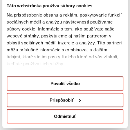
zdobenia. Toto sú niektoré z našich obľúbených produktov
Táto webstránka používa súbory cookies
pre ľudí, ktorí chcú vyzerať dobre a cítiť sa dobre vo svojom
Na prispôsobenie obsahu a reklám, poskytovanie funkcií
dome.
sociálnych médií a analýzu návštevnosti používame
Chcete sa starať o svoje okenné rámy? Dobrým riešením sú
súbory cookie. Informácie o tom, ako používate naše
hliníkové záclonové tyče. Naše hliníkové záclonové tyče sú
webové stránky, poskytujeme aj našim partnerom v
štýlové, funkčné a odolné. Ak hľadáte niečo jednoduché,
oblasti sociálnych médií, inzercie a analýzy. Títo partneri
štýlové a cenovo dostupné, naše záclonové tyče sú dobrou
môžu príslušné informácie skombinovať s ďalšími
voľbou.
údajmi, ktoré ste im poskytli alebo ktoré od vás získali,
keď ste používali ich služby.
Hliníkové stropné záclonové tyče s
maskovacím rámom
Podmienky ochrany osobných údajov.
Hliníkové záclonové tyče sú známe svojou odolnosťou a
Povoliť všetko
ľahkosťou. Ľahko sa inštalujú a udržiavajú čisté.
Prispôsobiť
Výhody hliníkových záclonových tyčí:
- Odolné - hliníkové záclonové tyče vydržia dlho, pretože sú
Odmietnuť
vyrobené z tvrdého materiálu. Nehrdzavejú ani nekorodujú
vekom, na rozdiel od iných materiálov, ktoré sa môžu