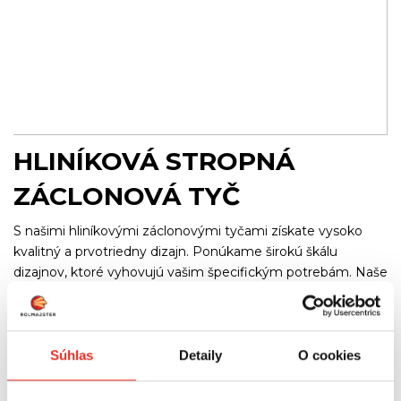
HLINÍKOVÁ STROPNÁ
ZÁCLONOVÁ TYČ
S našimi hliníkovými záclonovými tyčami získate vysoko
kvalitný a prvotriedny dizajn. Ponúkame širokú škálu
dizajnov, ktoré vyhovujú vašim špecifickým potrebám. Naše
hliníkové záclonové tyče sú ľahké a ľahko sa montujú a
rozkladajú.
Hliníkové záclonové tyče s nadčasovým vzhľadom. Naše
Súhlas
Detaily
O cookies
záclonové tyče sú vyrobené z materiálov, ktoré odolajú
každodennému používaniu a najmódnejším štýlom