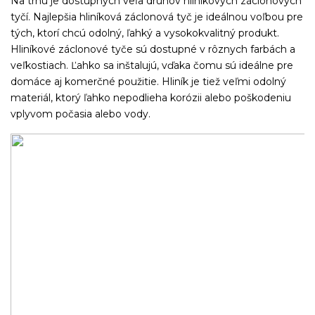
Na trhu je dostupných veľa druhov hliníkových záclonových
tyčí. Najlepšia hliníková záclonová tyč je ideálnou voľbou pre
tých, ktorí chcú odolný, ľahký a vysokokvalitný produkt.
Hliníkové záclonové tyče sú dostupné v rôznych farbách a
veľkostiach. Ľahko sa inštalujú, vďaka čomu sú ideálne pre
domáce aj komerčné použitie. Hliník je tiež veľmi odolný
materiál, ktorý ľahko nepodlieha korózii alebo poškodeniu
vplyvom počasia alebo vody.