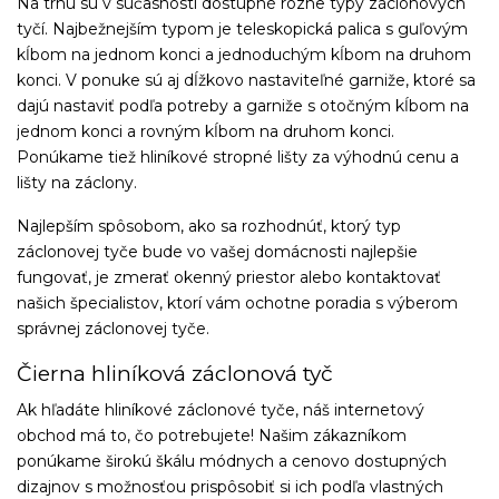
Na trhu sú v súčasnosti dostupné rôzne typy záclonových
tyčí. Najbežnejším typom je teleskopická palica s guľovým
kĺbom na jednom konci a jednoduchým kĺbom na druhom
konci. V ponuke sú aj dĺžkovo nastaviteľné garniže, ktoré sa
dajú nastaviť podľa potreby a garniže s otočným kĺbom na
jednom konci a rovným kĺbom na druhom konci.
Ponúkame tiež hliníkové stropné lišty za výhodnú cenu a
lišty na záclony.
Najlepším spôsobom, ako sa rozhodnúť, ktorý typ
záclonovej tyče bude vo vašej domácnosti najlepšie
fungovať, je zmerať okenný priestor alebo kontaktovať
našich špecialistov, ktorí vám ochotne poradia s výberom
správnej záclonovej tyče.
Čierna hliníková záclonová tyč
Ak hľadáte hliníkové záclonové tyče, náš internetový
obchod má to, čo potrebujete! Našim zákazníkom
ponúkame širokú škálu módnych a cenovo dostupných
dizajnov s možnosťou prispôsobiť si ich podľa vlastných