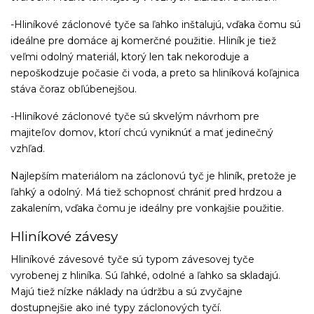
-Hliníkové záclonové tyče sa ľahko inštalujú, vďaka čomu sú
ideálne pre domáce aj komerčné použitie. Hliník je tiež
veľmi odolný materiál, ktorý len tak nekoroduje a
nepoškodzuje počasie či voda, a preto sa hliníková koľajnica
stáva čoraz obľúbenejšou.
-Hliníkové záclonové tyče sú skvelým návrhom pre
majiteľov domov, ktorí chcú vyniknúť a mať jedinečný
vzhľad.
Najlepším materiálom na záclonovú tyč je hliník, pretože je
ľahký a odolný. Má tiež schopnosť chrániť pred hrdzou a
zakalením, vďaka čomu je ideálny pre vonkajšie použitie.
Hliníkové závesy
Hliníkové závesové tyče sú typom závesovej tyče
vyrobenej z hliníka. Sú ľahké, odolné a ľahko sa skladajú.
Majú tiež nízke náklady na údržbu a sú zvyčajne
dostupnejšie ako iné typy záclonových tyčí.