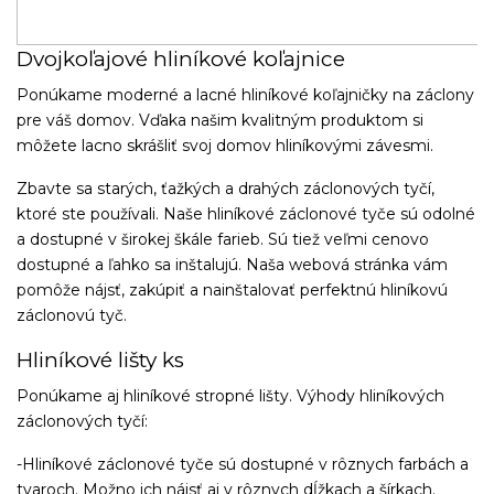
Dvojkoľajové hliníkové koľajnice
Ponúkame moderné a lacné hliníkové koľajničky na záclony
pre váš domov. Vďaka našim kvalitným produktom si
môžete lacno skrášliť svoj domov hliníkovými závesmi.
Zbavte sa starých, ťažkých a drahých záclonových tyčí,
ktoré ste používali. Naše hliníkové záclonové tyče sú odolné
a dostupné v širokej škále farieb. Sú tiež veľmi cenovo
dostupné a ľahko sa inštalujú. Naša webová stránka vám
pomôže nájsť, zakúpiť a nainštalovať perfektnú hliníkovú
záclonovú tyč.
Hliníkové lišty ks
Ponúkame aj hliníkové stropné lišty. Výhody hliníkových
záclonových tyčí:
-Hliníkové záclonové tyče sú dostupné v rôznych farbách a
tvaroch. Možno ich nájsť aj v rôznych dĺžkach a šírkach.