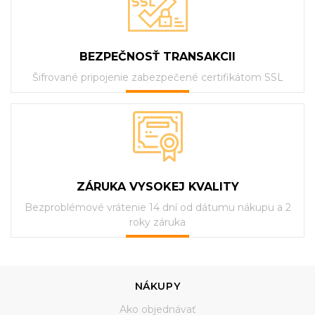
BEZPEČNOSŤ TRANSAKCII
Šifrované pripojenie zabezpečené certifikátom SSL
ZÁRUKA VYSOKEJ KVALITY
Bezproblémové vrátenie 14 dní od dátumu nákupu a 2
roky záruka
NÁKUPY
Ako objednávať