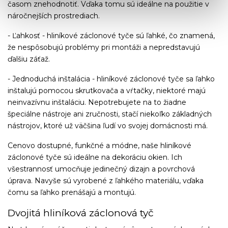
časom znehodnotiť. Vďaka tomu sú ideálne na použitie v
náročnejších prostrediach.
- Ľahkosť - hliníkové záclonové tyče sú ľahké, čo znamená,
že nespôsobujú problémy pri montáži a nepredstavujú
ďalšiu záťaž.
- Jednoduchá inštalácia - hliníkové záclonové tyče sa ľahko
inštalujú pomocou skrutkovača a vŕtačky, niektoré majú
neinvazívnu inštaláciu. Nepotrebujete na to žiadne
špeciálne nástroje ani zručnosti, stačí niekoľko základných
nástrojov, ktoré už väčšina ľudí vo svojej domácnosti má.
Cenovo dostupné, funkčné a módne, naše hliníkové
záclonové tyče sú ideálne na dekoráciu okien. Ich
všestrannosť umocňuje jedinečný dizajn a povrchová
úprava. Navyše sú vyrobené z ľahkého materiálu, vďaka
čomu sa ľahko prenášajú a montujú.
Dvojitá hliníková záclonová tyč