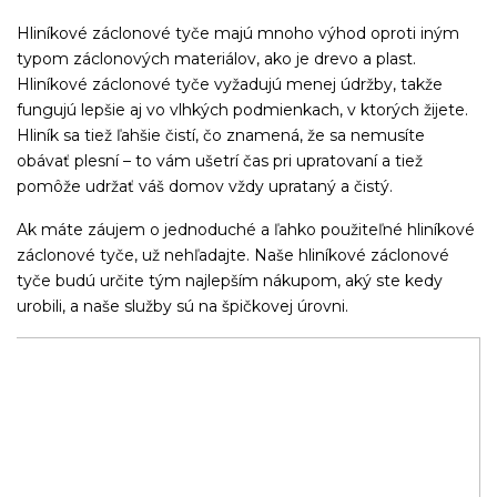
Hliníkové záclonové tyče majú mnoho výhod oproti iným
typom záclonových materiálov, ako je drevo a plast.
Hliníkové záclonové tyče vyžadujú menej údržby, takže
fungujú lepšie aj vo vlhkých podmienkach, v ktorých žijete.
Hliník sa tiež ľahšie čistí, čo znamená, že sa nemusíte
obávať plesní – to vám ušetrí čas pri upratovaní a tiež
pomôže udržať váš domov vždy uprataný a čistý.
Ak máte záujem o jednoduché a ľahko použiteľné hliníkové
záclonové tyče, už nehľadajte. Naše hliníkové záclonové
tyče budú určite tým najlepším nákupom, aký ste kedy
urobili, a naše služby sú na špičkovej úrovni.