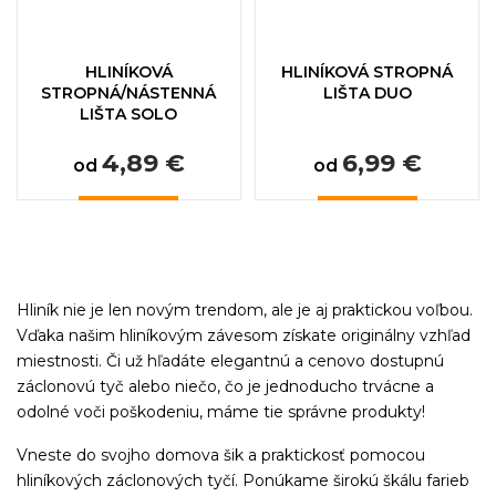
HLINÍKOVÁ
HLINÍKOVÁ STROPNÁ
STROPNÁ/NÁSTENNÁ
LIŠTA DUO
LIŠTA SOLO
4,89 €
6,99 €
od
od
Hliník nie je len novým trendom, ale je aj praktickou voľbou.
Vďaka našim hliníkovým závesom získate originálny vzhľad
miestnosti. Či už hľadáte elegantnú a cenovo dostupnú
záclonovú tyč alebo niečo, čo je jednoducho trvácne a
odolné voči poškodeniu, máme tie správne produkty!
Vneste do svojho domova šik a praktickosť pomocou
hliníkových záclonových tyčí. Ponúkame širokú škálu farieb