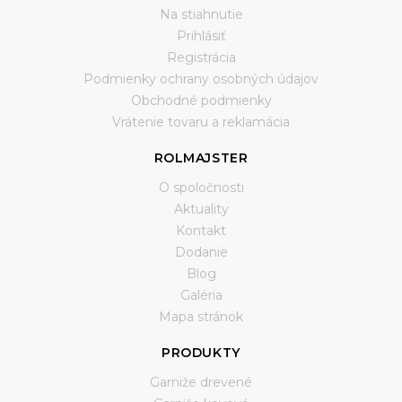
Na stiahnutie
Prihlásiť
Registrácia
Podmienky ochrany osobných údajov
Obchodné podmienky
Vrátenie tovaru a reklamácia
ROLMAJSTER
O spoločnosti
Aktuality
Kontakt
Dodanie
Blog
Galéria
Mapa stránok
PRODUKTY
Garniže drevené