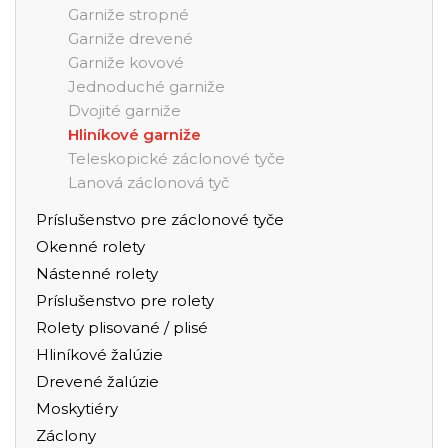
Garniže stropné
Garniže drevené
Garniže kovové
Jednoduché garniže
Dvojité garniže
Hliníkové garniže
Teleskopické záclonové tyče
Lanová záclonová tyč
Príslušenstvo pre záclonové tyče
Okenné rolety
Nástenné rolety
Príslušenstvo pre rolety
Rolety plisované / plisé
Hliníkové žalúzie
Drevené žalúzie
Moskytiéry
Záclony