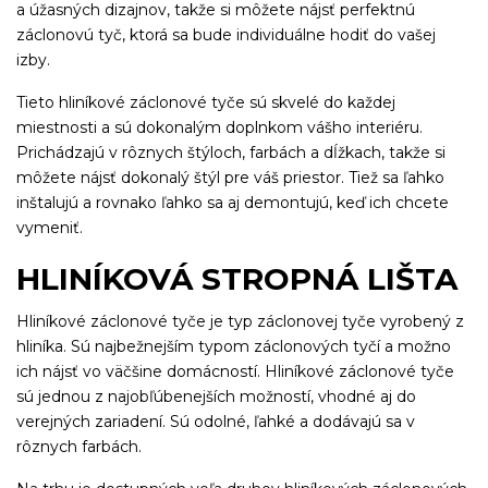
a úžasných dizajnov, takže si môžete nájsť perfektnú
záclonovú tyč, ktorá sa bude individuálne hodiť do vašej
izby.
Tieto hliníkové záclonové tyče sú skvelé do každej
miestnosti a sú dokonalým doplnkom vášho interiéru.
Prichádzajú v rôznych štýloch, farbách a dĺžkach, takže si
môžete nájsť dokonalý štýl pre váš priestor. Tiež sa ľahko
inštalujú a rovnako ľahko sa aj demontujú, keď ich chcete
vymeniť.
HLINÍKOVÁ STROPNÁ LIŠTA
Hliníkové záclonové tyče je typ záclonovej tyče vyrobený z
hliníka. Sú najbežnejším typom záclonových tyčí a možno
ich nájsť vo väčšine domácností. Hliníkové záclonové tyče
sú jednou z najobľúbenejších možností, vhodné aj do
verejných zariadení. Sú odolné, ľahké a dodávajú sa v
rôznych farbách.