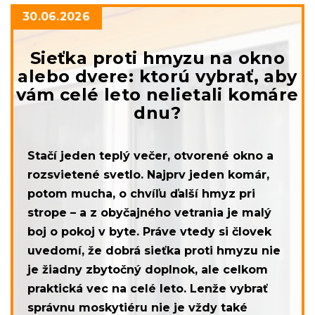
30.06.2026
Sieťka proti hmyzu na okno
alebo dvere: ktorú vybrať, aby
vám celé leto nelietali komáre
dnu?
Stačí jeden teplý večer, otvorené okno a
rozsvietené svetlo. Najprv jeden komár,
potom mucha, o chvíľu ďalší hmyz pri
strope – a z obyčajného vetrania je malý
boj o pokoj v byte. Práve vtedy si človek
uvedomí, že dobrá sieťka proti hmyzu nie
je žiadny zbytočný doplnok, ale celkom
praktická vec na celé leto. Lenže vybrať
správnu moskytiéru nie je vždy také