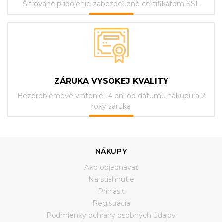
Šifrované pripojenie zabezpečené certifikátom SSL
ZÁRUKA VYSOKEJ KVALITY
Bezproblémové vrátenie 14 dní od dátumu nákupu a 2
roky záruka
NÁKUPY
Ako objednávať
Na stiahnutie
Prihlásiť
Registrácia
Podmienky ochrany osobných údajov