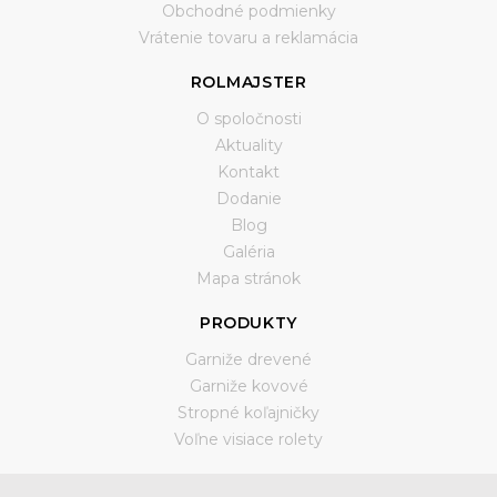
Obchodné podmienky
Vrátenie tovaru a reklamácia
ROLMAJSTER
O spoločnosti
Aktuality
Kontakt
Dodanie
Blog
Galéria
Mapa stránok
PRODUKTY
Garniže drevené
Garniže kovové
Stropné koľajničky
Voľne visiace rolety