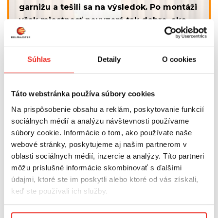
garnižu a tešili sa na výsledok. Po montáži
však miestnosť nevyzerá tak dobre, ako
ste si predstavovali. Závesy pôsobia
zvláštne, okno akoby bolo menšie a
Súhlas
Detaily
O cookies
celkový dojem nie je ideálny. Vo väčšine
prípadov za to nemôžu závesy ani garniža.
Problém býva v ich umiestnení. Stačí
Táto webstránka používa súbory cookies
niekoľko centimetrov navyše alebo menej
Na prispôsobenie obsahu a reklám, poskytovanie funkcií
a výsledok môže vyzerať úplne inak. Práve
sociálnych médií a analýzu návštevnosti používame
preto sa oplatí vedieť, ako vysoko
súbory cookie. Informácie o tom, ako používate naše
namontovať garnižu, aká dlhá má byť a na
webové stránky, poskytujeme aj našim partnerom v
čo si dať pozor ešte pred vŕtaním.
oblasti sociálnych médií, inzercie a analýzy. Títo partneri
môžu príslušné informácie skombinovať s ďalšími
údajmi, ktoré ste im poskytli alebo ktoré od vás získali,
keď ste používali ich služby.
30.04.2026
Podmienky ochrany osobných údajov.