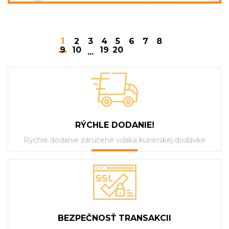
1
2
3
4
5
6
7
8
9
10
19
20
...
RÝCHLE DODANIE!
Rýchle dodanie zaručené vďaka kuriérskej dodávke
BEZPEČNOSŤ TRANSAKCII