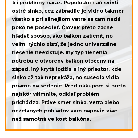
tri problémy naraz. Popoludní naň svieti
ostré slnko, cez zábradlie je vidno takmer
všetko a pri silnejšom vetre sa tam nedá
pokojne posedieť. Človek preto začne
hľadať spôsob, ako balkón zatieniť, no
veľmi rýchlo zistí, že jedno univerzálne
riešenie neexistuje. Iný typ tienenia
potrebuje otvorený balkón otočený na
západ, iný krytá lodžia a iný priestor, kde
slnko až tak neprekáža, no susedia vidia
priamo na sedenie. Pred nákupom si preto
najskôr všimnite, odkiaľ problém
prichádza. Práve smer slnka, vetra alebo
neželaných pohľadov vám napovie viac
než samotná veľkosť balkóna.