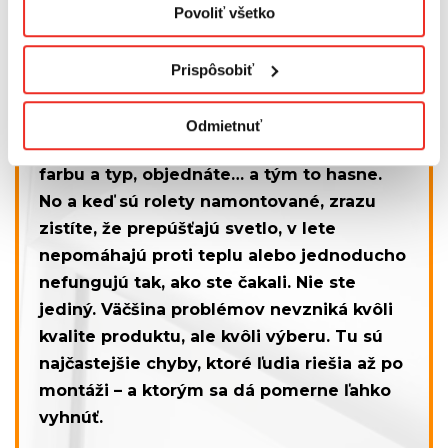
Najčastejšie chyby pri výbere
Povoliť všetko
roliet (ktoré zistíte až po
montáži)
Prispôsobiť
Vybrať rolety sa na prvý pohľad zdá
Odmietnuť
jednoduché. Pozriete pár fotiek, vyberiete
farbu a typ, objednáte… a tým to hasne.
No a keď sú rolety namontované, zrazu
zistíte, že prepúšťajú svetlo, v lete
nepomáhajú proti teplu alebo jednoducho
nefungujú tak, ako ste čakali. Nie ste
jediný. Väčšina problémov nevzniká kvôli
kvalite produktu, ale kvôli výberu. Tu sú
najčastejšie chyby, ktoré ľudia riešia až po
montáži – a ktorým sa dá pomerne ľahko
vyhnúť.