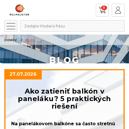
0
Zadajte hľadanú frázu
DOMOV
BLOG
)
BLOG
27.07.2026
Ako zatieniť balkón v
paneláku? 5 praktických
riešení
Na panelákovom balkóne sa často stretnú