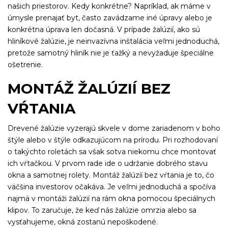
našich priestorov. Kedy konkrétne? Napríklad, ak máme v
úmysle prenajať byt, často zavádzame iné úpravy alebo je
konkrétna úprava len dočasná. V prípade žalúzií, ako sú
hliníkové žalúzie, je neinvazívna inštalácia veľmi jednoduchá,
pretože samotný hliník nie je ťažký a nevyžaduje špeciálne
ošetrenie.
MONTÁŽ ŽALÚZIÍ BEZ
VŔTANIA
Drevené žalúzie vyzerajú skvele v dome zariadenom v boho
štýle alebo v štýle odkazujúcom na prírodu. Pri rozhodovaní
o takýchto roletách sa však sotva niekomu chce montovať
ich vŕtačkou. V prvom rade ide o udržanie dobrého stavu
okna a samotnej rolety. Montáž žalúzií bez vŕtania je to, čo
väčšina investorov očakáva. Je veľmi jednoduchá a spočíva
najmä v montáži žalúzií na rám okna pomocou špeciálnych
klipov. To zaručuje, že keď nás žalúzie omrzia alebo sa
vysťahujeme, okná zostanú nepoškodené.