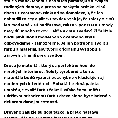
stále v móde. Mnohí z nás si ich pamätajú zo svojich
rodinných domov, a preto sa naskytla otázka, či sú
dnes už zastarané. Niektorí sa domnievajú, že ich
nahradili rolety a plisé. Pravdou však je, že rolety nie sú
len moderné - sú nadčasové, takže v podstate z módy
nevyjdú mnoho rokov. Takže ak ste zvedaví, či žalúzie
budú plniť úlohu moderného okenného krytu,
odpovedáme - samozrejme. Je len potrebné zvoliť si
farbu a materiál, aby tvorili originálnu výzdobu a
zároveň chránili pred svetlom.
Drevo je materiál, ktorý sa perfektne hodí do
mnohých interiérov. Rolety vyrobené z tohto
materiálu budú vyzerať bezchybne v klasických aj
moderných interiéroch. Bohatá farebná paleta
umožňuje zvoliť farbu žalúzií, vďaka čomu môžu
udržiavať prirodzenú farbu dreva alebo byť zladené s
dekorom danej miestnosti.
Drevené žalúzie sú dosť ťažké, a preto nastáva