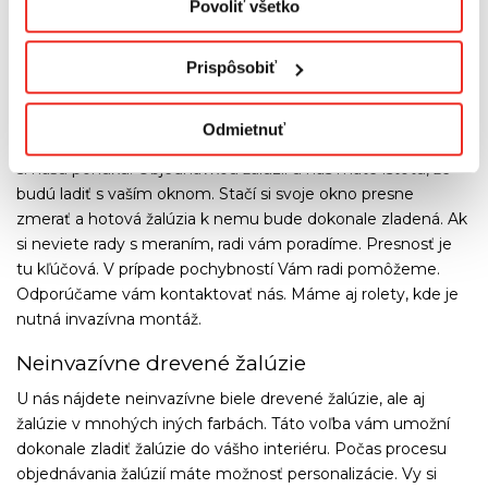
Povoliť všetko
drevených žalúzií.
DREVENÉ ŽALÚZIE NA
Prispôsobiť
OKNÁ
Odmietnuť
Pýtate sa, či budú pre vás drevené žalúzie to pravé? Pozrite
si našu ponuku. Objednávkou žalúzií u nás máte istotu, že
budú ladiť s vaším oknom. Stačí si svoje okno presne
zmerať a hotová žalúzia k nemu bude dokonale zladená. Ak
si neviete rady s meraním, radi vám poradíme. Presnosť je
tu kľúčová. V prípade pochybností Vám radi pomôžeme.
Odporúčame vám kontaktovať nás. Máme aj rolety, kde je
nutná invazívna montáž.
Neinvazívne drevené žalúzie
U nás nájdete neinvazívne biele drevené žalúzie, ale aj
žalúzie v mnohých iných farbách. Táto voľba vám umožní
dokonale zladiť žalúzie do vášho interiéru. Počas procesu
objednávania žalúzií máte možnosť personalizácie. Vy si