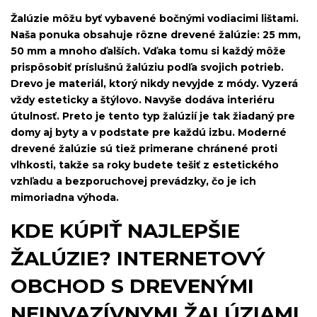
Žalúzie môžu byť vybavené bočnými vodiacimi lištami.
Naša ponuka obsahuje rôzne drevené žalúzie: 25 mm,
50 mm a mnoho ďalších. Vďaka tomu si každý môže
prispôsobiť príslušnú žalúziu podľa svojich potrieb.
Drevo je materiál, ktorý nikdy nevyjde z módy. Vyzerá
vždy esteticky a štýlovo. Navyše dodáva interiéru
útulnosť. Preto je tento typ žalúzií je tak žiadaný pre
domy aj byty a v podstate pre každú izbu. Moderné
drevené žalúzie sú tiež primerane chránené proti
vlhkosti, takže sa roky budete tešiť z estetického
vzhľadu a bezporuchovej prevádzky, čo je ich
mimoriadna výhoda.
KDE KÚPIŤ NAJLEPŠIE
ŽALÚZIE? INTERNETOVÝ
OBCHOD S DREVENÝMI
NEINVAZÍVNYMI ŽALÚZIAMI,