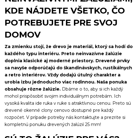
KDE NÁJDETE VŠETKO, ČO
POTREBUJETE PRE SVOJ
DOMOV
Za zmienku stojí, že drevo je materiál, ktorý sa hodí do
každého typu interiéru. Preto neinvazívne žalúzie
doplnia klasické aj moderné priestory. Drevené prvky
sa navyše odporúčajú do škandinávskych, rustikálnych
a retro interiérov. Vždy dodajú útulný charakter a
urobia izbu jednoducho viac rodinnou. Naša ponuka
obsahuje rôzne žalúzie.
Dbáme o to, aby si ich každý
mohol prispôsobiť svojim individuálnym potrebám. Ich
vysoká kvalita ide ruka v ruke s atraktívnou cenou. Preto sú
drevené okenné clony cenovo dostupné pre každý
rozpočet. V prípade potreby nás kontaktujte a prezrite si
kompletnú ponuku drevených žalúzií 25 mm!