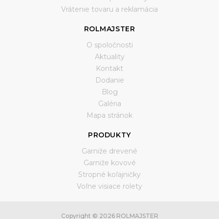
Vrátenie tovaru a reklamácia
ROLMAJSTER
O spoločnosti
Aktuality
Kontakt
Dodanie
Blog
Galéria
Mapa stránok
PRODUKTY
Garniže drevené
Garniže kovové
Stropné koľajničky
Voľne visiace rolety
Copyright © 2026 ROLMAJSTER