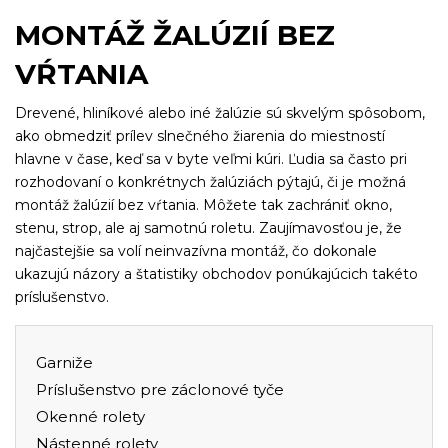
MONTÁŽ ŽALÚZIÍ BEZ
VŔTANIA
Drevené, hliníkové alebo iné žalúzie sú skvelým spôsobom,
ako obmedziť prílev slnečného žiarenia do miestností
hlavne v čase, keď sa v byte veľmi kúri. Ľudia sa často pri
rozhodovaní o konkrétnych žalúziách pýtajú, či je možná
montáž žalúzií bez vŕtania. Môžete tak zachrániť okno,
stenu, strop, ale aj samotnú roletu. Zaujímavosťou je, že
najčastejšie sa volí neinvazívna montáž, čo dokonale
ukazujú názory a štatistiky obchodov ponúkajúcich takéto
príslušenstvo.
Garniže
Príslušenstvo pre záclonové tyče
Okenné rolety
Nástenné rolety