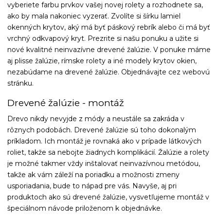
vyberiete farbu prvkov vašej novej rolety a rozhodnete sa,
ako by mala nakoniec vyzerať. Zvolíte si šírku lamiel
okenných krytov, aký má byť páskový rebrík alebo či má byť
vrchný odkvapový kryt. Prezrite si našu ponuku a užite si
nové kvalitné neinvazívne drevené žalúzie. V ponuke máme
aj plisse žalúzie, rímske rolety a iné modely krytov okien,
nezabúdame na drevené žalúzie. Objednávajte cez webovú
stránku.
Drevené žalúzie - montáž
Drevo nikdy nevyjde z módy a neustále sa zakráda v
rôznych podobách. Drevené žalúzie sú toho dokonalým
príkladom. Ich montáž je rovnaká ako v prípade látkových
roliet, takže sa nebojte žiadnych komplikácií. Žalúzie a rolety
je možné takmer vždy inštalovať neinvazívnou metódou,
takže ak vám záleží na poriadku a možnosti zmeny
usporiadania, bude to nápad pre vás. Navyše, aj pri
produktoch ako sú drevené žalúzie, vysvetľujeme montáž v
špeciálnom návode priloženom k objednávke.