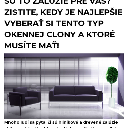
SÚ TO ŽALÚZIE PRE VÁS?
ZISTITE, KEDY JE NAJLEPŠIE
VYBERAŤ SI TENTO TYP
OKENNEJ CLONY A KTORÉ
MUSÍTE MAŤ!
Mnoho ľudí sa pýta, či sú hliníkové a drevené žalúzie