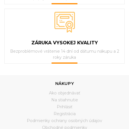
ZÁRUKA VYSOKEJ KVALITY
Bezproblémové vrátenie 14 dní od dátumu nákupu a 2
roky záruka
NÁKUPY
Ako objednávať
Na stiahnutie
Prihlásiť
Registrácia
Podmienky ochrany osobných údajov
Obchodné podmienky