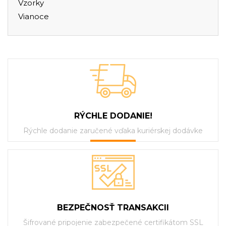
Vzorky
Vianoce
RÝCHLE DODANIE!
Rýchle dodanie zaručené vďaka kuriérskej dodávke
BEZPEČNOSŤ TRANSAKCII
Šifrované pripojenie zabezpečené certifikátom SSL