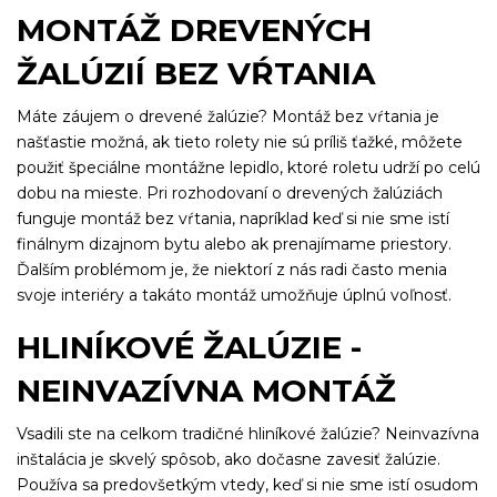
MONTÁŽ DREVENÝCH
ŽALÚZIÍ BEZ VŔTANIA
Máte záujem o drevené žalúzie? Montáž bez vŕtania je
našťastie možná, ak tieto rolety nie sú príliš ťažké, môžete
použiť špeciálne montážne lepidlo, ktoré roletu udrží po celú
dobu na mieste. Pri rozhodovaní o drevených žalúziách
funguje montáž bez vŕtania, napríklad keď si nie sme istí
finálnym dizajnom bytu alebo ak prenajímame priestory.
Ďalším problémom je, že niektorí z nás radi často menia
svoje interiéry a takáto montáž umožňuje úplnú voľnosť.
HLINÍKOVÉ ŽALÚZIE -
NEINVAZÍVNA MONTÁŽ
Vsadili ste na celkom tradičné hliníkové žalúzie? Neinvazívna
inštalácia je skvelý spôsob, ako dočasne zavesiť žalúzie.
Používa sa predovšetkým vtedy, keď si nie sme istí osudom