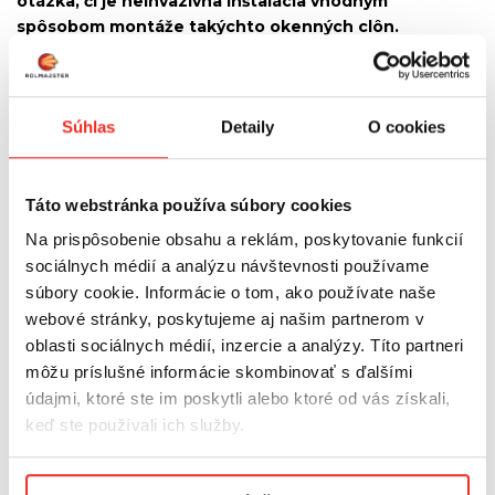
otázka, či je neinvazívna inštalácia vhodným
spôsobom montáže takýchto okenných clôn.
Odpoveď znie: niet sa čoho báť. Neinvazívne háčiky,
ktoré používame na montáž našich žalúzií, bez
problémov udržia váhu žalúzií. Táto metóda má v
Súhlas
Detaily
O cookies
prvom rade jednu obrovskú výhodu. Na zavesenie
žalúzií nie je potrebné vŕtať otvory a narúšať rám okna.
Vďaka tomu si môžete bez obáv zvoliť túto clonu aj v
prípadoch, ak si prenajímate byt a nechcete
Táto webstránka používa súbory cookies
zasahovať do okien.
Na prispôsobenie obsahu a reklám, poskytovanie funkcií
sociálnych médií a analýzu návštevnosti používame
NEINVAZÍVNE ROLETY
súbory cookie. Informácie o tom, ako používate naše
webové stránky, poskytujeme aj našim partnerom v
Nadčasové kryty okien - to sú drevené rolety. Neinvazívna
oblasti sociálnych médií, inzercie a analýzy. Títo partneri
montáž znamená, že môžu byť inštalované kdekoľvek, aj
môžu príslušné informácie skombinovať s ďalšími
tam, kde nechceme alebo nemôžeme vŕtať. Ide teda o
údajmi, ktoré ste im poskytli alebo ktoré od vás získali,
skvelý spôsob, ako zakryť okná v prenajatom byte. Drevené
keď ste používali ich služby.
žalúzie sú mimoriadne estetické a drevo ako nadčasový
materiál skvele pôsobí prakticky v každom interiéri. Vytvorte
si teplú a útulnú atmosféru vo svojom byte pomocou
Podmienky ochrany osobných údajov.