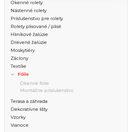
Okenné rolety
Nástenné rolety
Príslušenstvo pre rolety
Rolety plisované / plisé
Hliníkové žalúzie
Drevené žalúzie
Moskytiéry
Záclony
Textílie
Fólie
Okenné fólie
Montážne príslušenstvo
Terasa a záhrada
Dekoratívne lišty
Vzorky
Vianoce