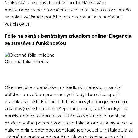
širokú škálu okenných fólií. V tomto článku vám
poskytneme viac informácií o týchto fóliách a o tom, prečo
sa oplatí zvážiť ich použitie pri dekorovaní a zariaďovaní
vašich okien.
Fólie na okná s benátskym zrkadlom online: Elegancia
sa stretáva s funkčnosťou
Okenná fólia mliečna
Okenné fólie s benátskym zrkadlovým efektom sa stali
obľúbenou voľbou pre mnohých ľudí, ktorí chcú spojiť
estetiku s praktickosťou. Ich hlavnou výhodou je, že majú
zrkadlový efekt na vonkajšej strane okna, takže poskytujú
používateľom súkromie, zatiaľ čo vo vnútri miestnosti sa
môžete voľne pozerať von. Tieto fólie, ktoré sú k dispozícii v
našom online obchode, ponúkajú jednoduchú inštaláciu a sú
určené na opakované použitie. Navyše, keď sa v interiéri