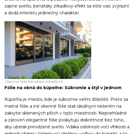
zapne svetlo, benátsky zrkadlový efekt sa ešte viac zvýrazní
a dodá interiéru jedinečný charakter.
Okenná fólia benátska zrkadlová
Fólie na okná do kúpeľne: Súkromie a štýl v jednom
Kúpeľňa je miesto, kde je súkromie veľmi dôležité. Preto sa
matné fólie a iné okenné fólie stali ideálnym riešením na
zakrytie sklenených plôch v tejto miestnosti. Nepriehľadné
a zároveň elegantné fólie poskytujú diskrétnosť bez toho,
aby uberali prirodzené svetlo. Vďaka odolnosti voči vlhkosti a
jednoduchému čisteniu sú ideálnou voľbou do kúpeľní, a to