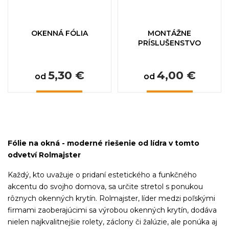
OKENNÁ FÓLIA
MONTÁŽNE
PRÍSLUŠENSTVO
5,30 €
4,00 €
od
od
Fólie na okná - moderné riešenie od lídra v tomto
odvetví Rolmajster
Každý, kto uvažuje o pridaní estetického a funkčného
akcentu do svojho domova, sa určite stretol s ponukou
rôznych okenných krytín. Rolmajster, líder medzi poľskými
firmami zaoberajúcimi sa výrobou okenných krytín, dodáva
nielen najkvalitnejšie rolety, záclony či žalúzie, ale ponúka aj