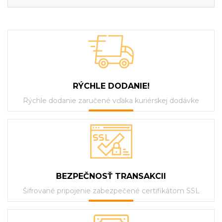
RÝCHLE DODANIE!
Rýchle dodanie zaručené vďaka kuriérskej dodávke
BEZPEČNOSŤ TRANSAKCII
Šifrované pripojenie zabezpečené certifikátom SSL