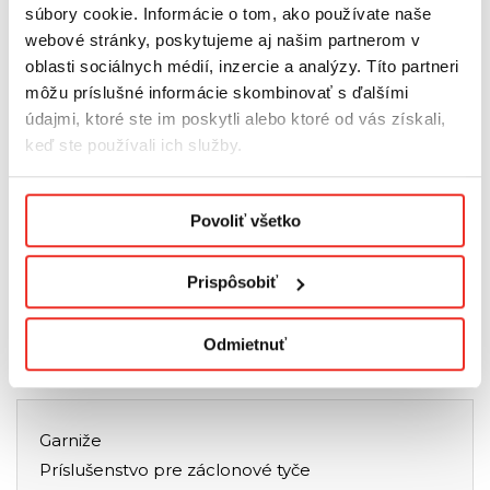
vrátane protislnečných fólií, fólií proti vlámaniu a mnohých
súbory cookie. Informácie o tom, ako používate naše
ďalších. Okrem toho si kúpou fólie v bežných metroch
webové stránky, poskytujeme aj našim partnerom v
môžete prispôsobiť množstvo presne podľa potrieb vášho
oblasti sociálnych médií, inzercie a analýzy. Títo partneri
okna.
môžu príslušné informácie skombinovať s ďalšími
údajmi, ktoré ste im poskytli alebo ktoré od vás získali,
Fólie na okná do kuchyne: Kombinácia praktickosti a
keď ste používali ich služby.
estetiky
Kuchyňa je srdcom domu, preto je dôležité, aby bola nielen
Podmienky ochrany osobných údajov.
funkčná, ale aj estetická. Okenné fólie, ako napríklad
Povoliť všetko
protislnečné fólie alebo matné fólie, môžu pomôcť
regulovať teplotu v miestnosti, chrániť ju pred nadmerným
Prispôsobiť
slnečným žiarením a spríjemniť pobyt v nej. Dnešné
statické fólie, ktoré sa inštalujú bez použitia lepidla,
umožňujú jednoduchú inštaláciu a odstránenie, takže sú
Odmietnuť
ideálne pre tých, ktorí často menia dizajn interiéru.
Garniže
Príslušenstvo pre záclonové tyče