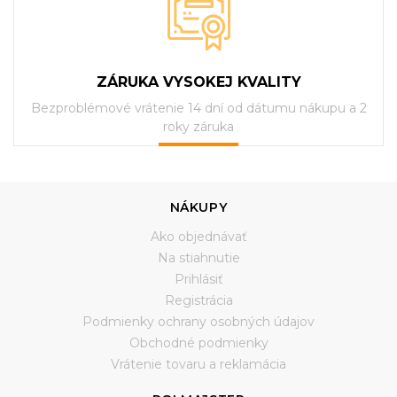
ZÁRUKA VYSOKEJ KVALITY
Bezproblémové vrátenie 14 dní od dátumu nákupu a 2
roky záruka
NÁKUPY
Ako objednávať
Na stiahnutie
Prihlásiť
Registrácia
Podmienky ochrany osobných údajov
Obchodné podmienky
Vrátenie tovaru a reklamácia