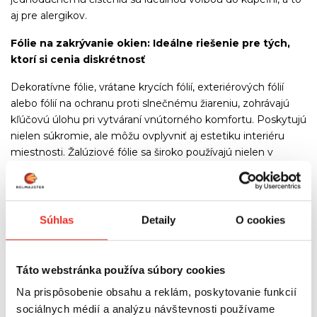
aj pre alergikov.
Fólie na zakrývanie okien: Ideálne riešenie pre tých,
ktorí si cenia diskrétnosť
Dekoratívne fólie, vrátane krycích fólií, exteriérových fólií
alebo fólií na ochranu proti slnečnému žiareniu, zohrávajú
kľúčovú úlohu pri vytváraní vnútorného komfortu. Poskytujú
nielen súkromie, ale môžu ovplyvniť aj estetiku interiéru
miestnosti. Žalúziové fólie sa široko používajú nielen v
domácnostiach, ale aj v kanceláriách alebo lekárskych
ordináciách, kde je súkromie mimoriadne dôležité.
Ceny fólií na okenné sklo v internetovom obchode:
Súhlas
Detaily
O cookies
kde nájdete najlepšie ponuky?
Pri výbere okenných fólií sa oplatí venovať pozornosť
Táto webstránka používa súbory cookies
ponukám v internetových obchodoch. V mnohých
prípadoch môžete nájsť atraktívne akcie alebo výpredaje.
Na prispôsobenie obsahu a reklám, poskytovanie funkcií
Náš internetový obchod ponúka široký sortiment produktov
sociálnych médií a analýzu návštevnosti používame