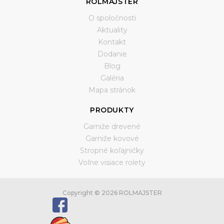
ROLMAJSTER
O spoločnosti
Aktuality
Kontakt
Dodanie
Blog
Galéria
Mapa stránok
PRODUKTY
Garniže drevené
Garniže kovové
Stropné koľajničky
Voľne visiace rolety
Copyright © 2026 ROLMAJSTER