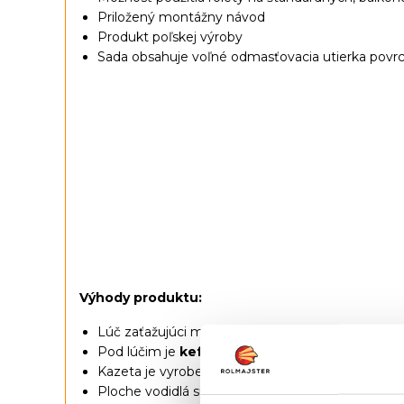
Priložený montážny návod
Produkt poľskej výroby
Sada obsahuje voľné odmasťovacia utierka povr
Výhody produktu:
Lúč zaťažujúci materiál je vyrobená z
hliníka
s pr
Pod lúčim je
kefové tesnenie
vďaka čomu nepre
Kazeta je vyrobená z
hliníka
, čo zaisťuje jej odol
Ploche vodidlá sú namontované na
zasklievacej