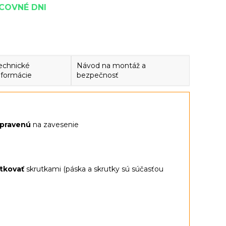
ACOVNÉ DNI
echnické
Návod na montáž a
nformácie
bezpečnosť
ipravenú
na zavesenie
utkovať
skrutkami (páska a skrutky sú súčasťou