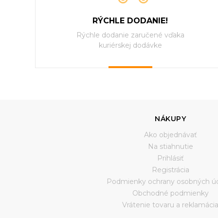
RÝCHLE DODANIE!
Rýchle dodanie zaručené vďaka
kuriérskej dodávke
NÁKUPY
Ako objednávať
Na stiahnutie
Prihlásiť
Registrácia
Podmienky ochrany osobných ú
Obchodné podmienky
Vrátenie tovaru a reklamáci