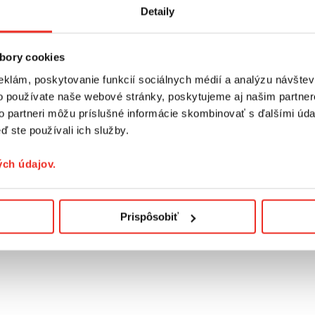
 roleta sama nespadne
Detaily
adne do okna
a bude jeho neoddeliteľnou súčasťou
braňuje hromadeniu prachu
a
vyblednutiu
materiálu
bory cookies
eklám, poskytovanie funkcií sociálnych médií a analýzu návšte
o používate naše webové stránky, poskytujeme aj našim partner
to partneri môžu príslušné informácie skombinovať s ďalšími údaj
 od druhu použitého materiálu. Podrobnosti nájdete v záložke "Te
ď ste používali ich služby.
. Je personalizovaný individuálne.
ch údajov.
Prispôsobiť