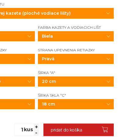
TU
FARBA KAZETY A VODIACICH LÍŠT
Biela
AZKY
STRANA UPEVNENIA RETIAZKY
Pravá
ŠÍRKA "A"
é
20 cm
ŠÍRKA SKLA "C"
18 cm
+
kus
pridať do košíka
-