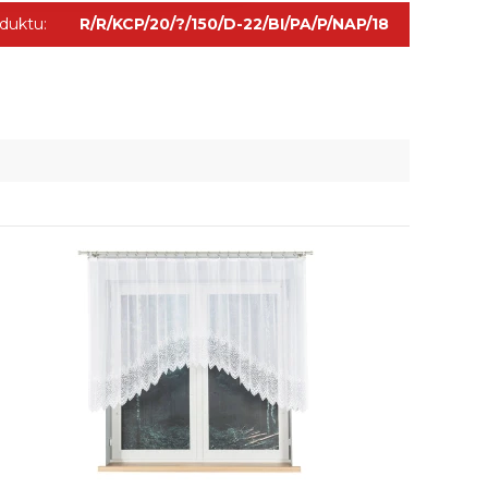
duktu:
R/R/KCP/20/?/150/D-22/BI/PA/P/NAP/18