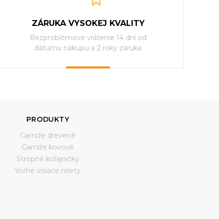
ZÁRUKA VYSOKEJ KVALITY
Bezproblémové vrátenie 14 dní od
dátumu nákupu a 2 roky záruka
PRODUKTY
Garniže drevené
Garniže kovové
Stropné koľajničky
Voľne visiace rolety