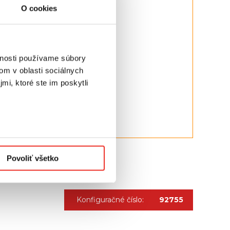
O cookies
vnosti používame súbory
om v oblasti sociálnych
mi, ktoré ste im poskytli
chnické informácie".
Povoliť všetko
Konfiguračné číslo:
92755