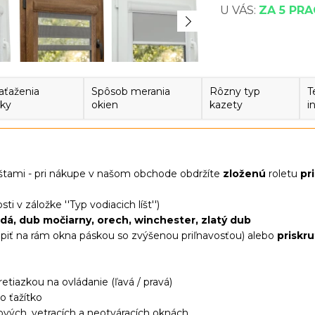
U VÁS:
ZA 5 PR
aťaženia
Spôsob merania
Rôzny typ
T
zky
okien
kazety
i
lištami - pri nákupe v našom obchode obdržíte
zloženú
roletu
pr
ti v záložke ''Typ vodiacich líšt'')
nedá, dub močiarny, orech, winchester, zlatý dub
piť na rám okna páskou so zvýšenou priľnavosťou) alebo
priskr
iazkou na ovládanie (ľavá / pravá)
o ťažítko
ových, vetracích a neotváracích oknách