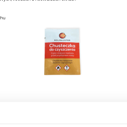
chu
íslušnou hmotnosťou, vďaka čomu poskytuje správnu záťaž pre sp
púšťa svetlo (pre materiály iné ako deň-noc)
nosť
 lište
, vďaka ktorým sa materiál pohybuje popri skle (aj pri vyk