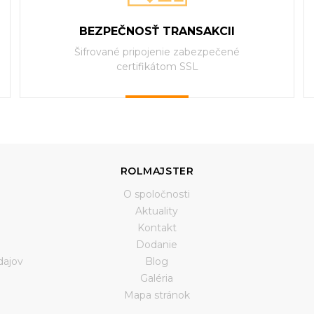
BEZPEČNOSŤ TRANSAKCII
Šifrované pripojenie zabezpečené
certifikátom SSL
ROLMAJSTER
O spoločnosti
Aktuality
Kontakt
Dodanie
dajov
Blog
Galéria
a
Mapa stránok