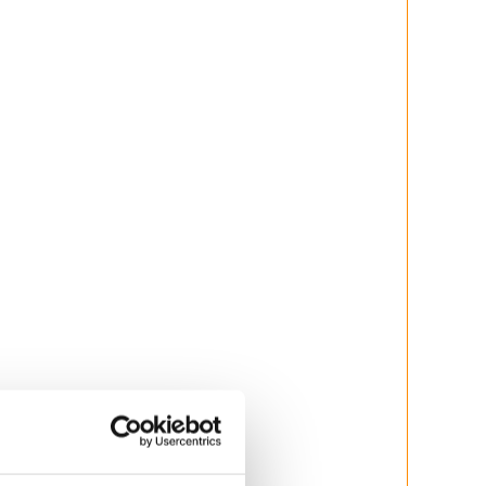
rávne odvíjanie látky
lopenom okne)