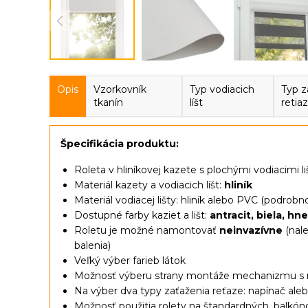
Opis
Vzorkovník
Typ vodiacich
Typ z
tkanín
líšt
retia
Špecifikácia produktu:
Roleta v hliníkovej kazete s plochými vodiacimi 
Materiál kazety a vodiacich líšt:
hliník
Materiál vodiacej lišty: hliník alebo PVC (podrobnos
Dostupné farby kaziet a lišt:
antracit, biela, h
Roletu je možné namontovať
neinvazívne
(nale
balenia)
Veľký výber farieb látok
Možnosť výberu strany montáže mechanizmu s ret
Na výber dva typy zaťaženia reťaze: napínač aleb
Možnosť použitia rolety na štandardných, balkón