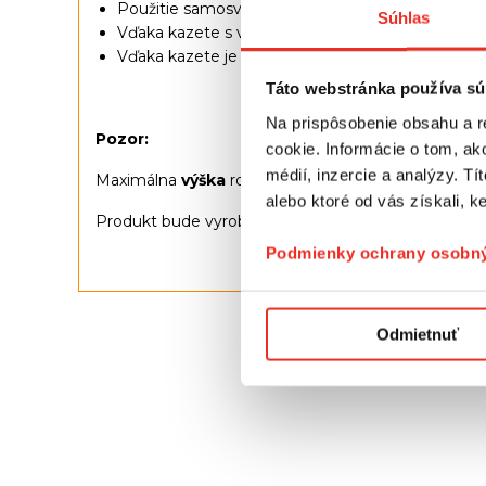
Použitie samosvorného systému, vďaka ktorému
Súhlas
Vďaka kazete s vodidlami roleta
dokonale zap
Vďaka kazete je zrolovaná tkanina tienená, čo
za
Táto webstránka používa sú
Na prispôsobenie obsahu a r
Pozor:
cookie. Informácie o tom, ak
médií, inzercie a analýzy. Tí
Maximálna
výška
rolety, ktorú vieme vyrobiť závisí
alebo ktoré od vás získali, ke
Produkt bude vyrobený podľa špecifikácie zákazníka
Podmienky ochrany osobný
Odmietnuť