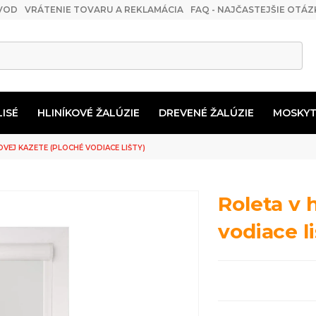
VOD
VRÁTENIE TOVARU A REKLAMÁCIA
FAQ - NAJČASTEJŠIE OTÁZ
LISÉ
HLINÍKOVÉ ŽALÚZIE
DREVENÉ ŽALÚZIE
MOSKYT
USOVÉ ŽALÚZIE 50MM
TIÉRA NA VLASTNÚ MONTÁŽ
 VANKÚŠE
Príslušenstvo pre drevené záclonové tyče
MOSKYTIÉRA DO FRANCOUZSKÝCH OKEN
OVEJ KAZETE (PLOCHÉ VODIACE LIŠTY)
Roleta v 
vodiace li