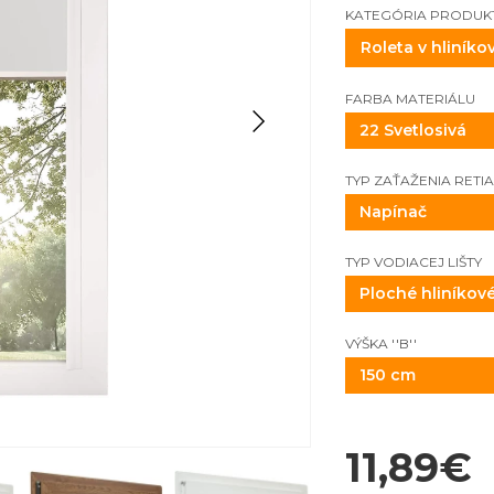
KATEGÓRIA PRODUK
FARBA MATERIÁLU
22 Svetlosivá
TYP ZAŤAŽENIA RETI
Napínač
TYP VODIACEJ LIŠTY
Ploché hliníkov
VÝŠKA ''B''
150 cm
11,89
€