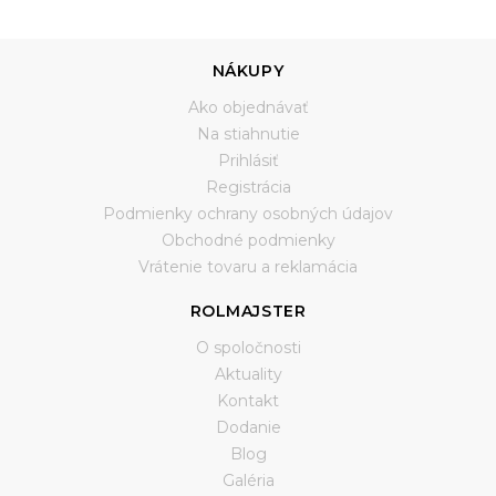
NÁKUPY
Ako objednávať
Na stiahnutie
Prihlásiť
Registrácia
Podmienky ochrany osobných údajov
Obchodné podmienky
Vrátenie tovaru a reklamácia
ROLMAJSTER
O spoločnosti
Aktuality
Kontakt
Dodanie
Blog
Galéria