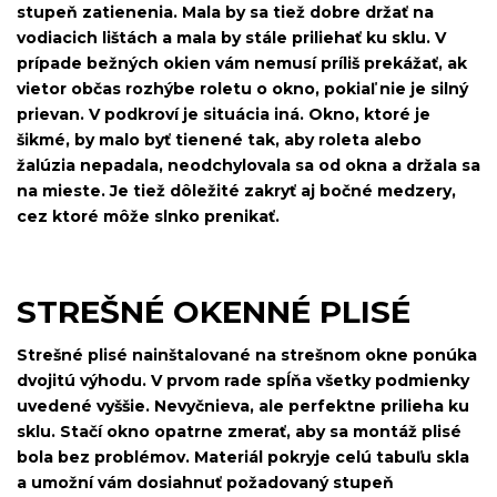
stupeň zatienenia. Mala by sa tiež dobre držať na
vodiacich lištách a mala by stále priliehať ku sklu. V
prípade bežných okien vám nemusí príliš prekážať, ak
vietor občas rozhýbe roletu o okno, pokiaľ nie je silný
prievan. V podkroví je situácia iná. Okno, ktoré je
šikmé, by malo byť tienené tak, aby roleta alebo
žalúzia nepadala, neodchylovala sa od okna a držala sa
na mieste. Je tiež dôležité zakryť aj bočné medzery,
cez ktoré môže slnko prenikať.
STREŠNÉ OKENNÉ PLISÉ
Strešné plisé nainštalované na strešnom okne ponúka
dvojitú výhodu. V prvom rade spĺňa všetky podmienky
uvedené vyššie. Nevyčnieva, ale perfektne prilieha ku
sklu. Stačí okno opatrne zmerať, aby sa montáž plisé
bola bez problémov. Materiál pokryje celú tabuľu skla
a umožní vám dosiahnuť požadovaný stupeň