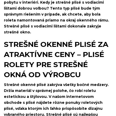
pobytu v interiéri. Kedy je strešné plisé s vodiacimi
lištami dobrou voľbou? Tento typ plisé bude tým
správnym riešením v prípade, ak chcete, aby bola
roleta namontovaná priamo na okraj okenného rámu.
Strešné plisé s vodiacimi lištami dokonale zakryje
strešné okno.
STREŠNÉ OKENNÉ PLISÉ ZA
ATRAKTÍVNE CENY – PLISÉ
ROLETY PRE STREŠNÉ
OKNÁ OD VÝROBCU
Strešné okenné plisé zakrýva všetky bočné medzery.
Držia materiál v správnej polohe, čo robí roletu
estetickou a štýlovou. V našom internetovom
obchode s plisé nájdete rôzne ponuky roletových
plisé, vďaka ktorým ich ľahko prispôsobíte dizajnu
vybraného priestoru. Strešné plisé sú najlepšou