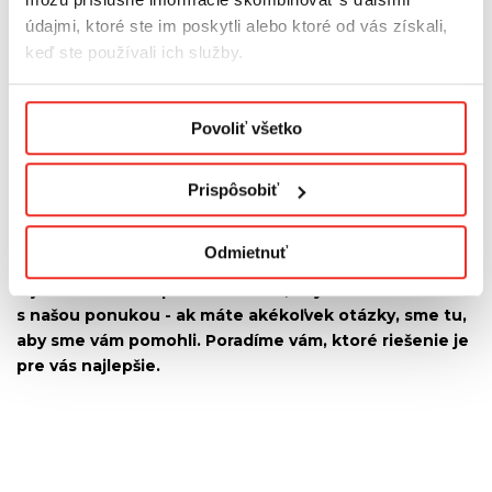
poskytovali iba
údajmi, ktoré ste im poskytli alebo ktoré od vás získali,
vysoko
keď ste používali ich služby.
kvalitné
riešenia. Naše
Podmienky ochrany osobných údajov.
plisé sú nielen
Povoliť všetko
estetické, ale
aj odolné.
Plisé rolety sa
Prispôsobiť
vyznačujú
vysokou
Odmietnuť
funkčnosťou a praktickosťou a ich inštalácia nie je
nijako zložitá. Odporúčame vám, aby ste sa oboznámili
s našou ponukou - ak máte akékoľvek otázky, sme tu,
aby sme vám pomohli. Poradíme vám, ktoré riešenie je
pre vás najlepšie.