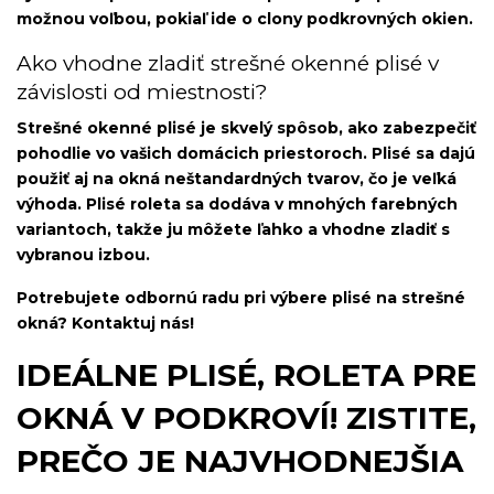
možnou voľbou, pokiaľ ide o clony podkrovných okien.
Ako vhodne zladiť strešné okenné plisé v
závislosti od miestnosti?
Strešné okenné plisé je skvelý spôsob, ako zabezpečiť
pohodlie vo vašich domácich priestoroch. Plisé sa dajú
použiť aj na okná neštandardných tvarov, čo je veľká
výhoda. Plisé roleta sa dodáva v mnohých farebných
variantoch, takže ju môžete ľahko a vhodne zladiť s
vybranou izbou.
Potrebujete odbornú radu pri výbere plisé na strešné
okná? Kontaktuj nás!
IDEÁLNE PLISÉ, ROLETA PRE
OKNÁ V PODKROVÍ! ZISTITE,
PREČO JE NAJVHODNEJŠIA