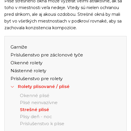
Plisé strešného okna môže vyzerať veľmi atraktívne, ak sa
toho v miestnosti veľa nedeje. Vtedy sú nielen ochranou
pred slnkom, ale aj akousi ozdobou. Strešné okná by mali
byť vo všetkých miestnostiach v podkroví rovnaké, aby sa
zachovala konzistencia kompozície.
Garniže
Príslušenstvo pre záclonové tyče
Okenné rolety
Nástenné rolety
Príslušenstvo pre rolety
Rolety plisované / plisé
Okenné plisé
Plisé neinvazívne
Strešné plisé
Plisy deň - noc
Príslušenstvo k plise