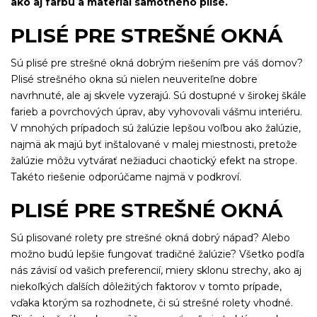
ako aj farbu a materiál samotného plisé.
PLISÉ PRE STREŠNÉ OKNÁ
Sú plisé pre strešné okná dobrým riešením pre váš domov?
Plisé strešného okna sú nielen neuveriteľne dobre
navrhnuté, ale aj skvele vyzerajú. Sú dostupné v širokej škále
farieb a povrchových úprav, aby vyhovovali vášmu interiéru.
V mnohých prípadoch sú žalúzie lepšou voľbou ako žalúzie,
najmä ak majú byť inštalované v malej miestnosti, pretože
žalúzie môžu vytvárať nežiaduci chaotický efekt na strope.
Takéto riešenie odporúčame najmä v podkroví.
PLISÉ PRE STREŠNÉ OKNÁ
Sú plisované rolety pre strešné okná dobrý nápad? Alebo
možno budú lepšie fungovať tradičné žalúzie? Všetko podľa
nás závisí od vašich preferencií, miery sklonu strechy, ako aj
niekoľkých ďalších dôležitých faktorov v tomto prípade,
vďaka ktorým sa rozhodnete, či sú strešné rolety vhodné.