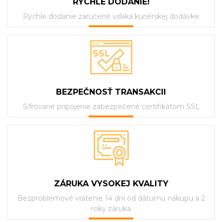
RÝCHLE DODANIE!
Rýchle dodanie zaručené vďaka kuriérskej dodávke
BEZPEČNOSŤ TRANSAKCII
Šifrované pripojenie zabezpečené certifikátom SSL
ZÁRUKA VYSOKEJ KVALITY
Bezproblémové vrátenie 14 dní od dátumu nákupu a 2
roky záruka