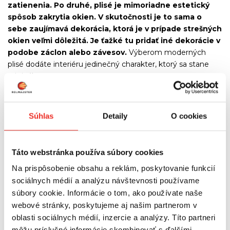
zatienenia. Po druhé, plisé je mimoriadne estetický
spôsob zakrytia okien. V skutočnosti je to sama o
sebe zaujímavá dekorácia, ktorá je v prípade strešných
okien veľmi dôležitá. Je ťažké tu pridať iné dekorácie v
podobe záclon alebo závesov.
Výberom moderných
plisé dodáte interiéru jedinečný charakter, ktorý sa stane
originálnym.
PLISÉ ROLETY NA STREŠNÉ
Súhlas
Detaily
O cookies
OKNO
Táto webstránka používa súbory cookies
Na prispôsobenie obsahu a reklám, poskytovanie funkcií
sociálnych médií a analýzu návštevnosti používame
súbory cookie. Informácie o tom, ako používate naše
Dbali sme na
webové stránky, poskytujeme aj našim partnerom v
to, aby sme
oblasti sociálnych médií, inzercie a analýzy. Títo partneri
klientom
môžu príslušné informácie skombinovať s ďalšími