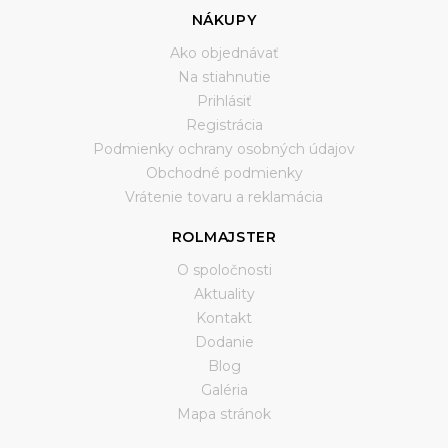
NÁKUPY
Ako objednávať
Na stiahnutie
Prihlásiť
Registrácia
Podmienky ochrany osobných údajov
Obchodné podmienky
Vrátenie tovaru a reklamácia
ROLMAJSTER
O spoločnosti
Aktuality
Kontakt
Dodanie
Blog
Galéria
Mapa stránok