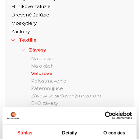
Hliníkové žalúzie
Drevené žalúzie
Moskytiéry
Záclony
Textílie
Závesy
Na páske
Na okách
Velúrové
Polostmavenie
Zatemňujúce
Závesy so sieťovaným vzorom
EKO závesy
Ľanové
Posteľné prikrývky
Závesové doplnky
Súhlas
Detaily
O cookies
Vankúše