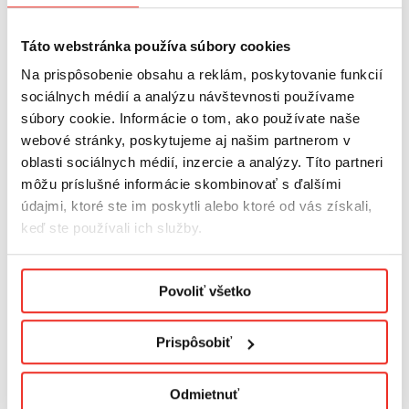
Bambusová podložka
Textílie na mieru
Táto webstránka používa súbory cookies
Bambusové produkty
Na prispôsobenie obsahu a reklám, poskytovanie funkcií
Fólie
sociálnych médií a analýzu návštevnosti používame
Terasa a záhrada
súbory cookie. Informácie o tom, ako používate naše
webové stránky, poskytujeme aj našim partnerom v
Dekoratívne lišty
oblasti sociálnych médií, inzercie a analýzy. Títo partneri
Vzorky
môžu príslušné informácie skombinovať s ďalšími
Vianoce
údajmi, ktoré ste im poskytli alebo ktoré od vás získali,
keď ste používali ich služby.
Podmienky ochrany osobných údajov.
Povoliť všetko
Prispôsobiť
RÝCHLE DODANIE!
Odmietnuť
Rýchle dodanie zaručené vďaka kuriérskej dodávke