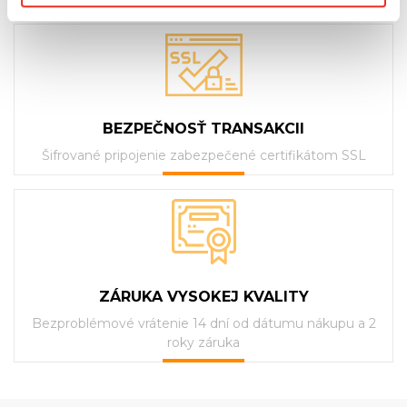
BEZPEČNOSŤ TRANSAKCII
Šifrované pripojenie zabezpečené certifikátom SSL
ZÁRUKA VYSOKEJ KVALITY
Bezproblémové vrátenie 14 dní od dátumu nákupu a 2
roky záruka