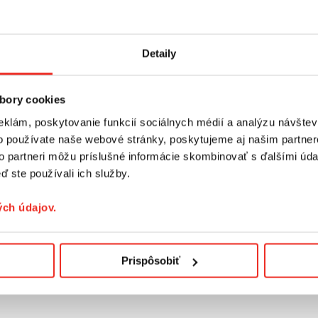
Detaily
bory cookies
eklám, poskytovanie funkcií sociálnych médií a analýzu návšte
o používate naše webové stránky, poskytujeme aj našim partner
to partneri môžu príslušné informácie skombinovať s ďalšími údaj
SY HOTOVÉ NA METRÁŽ - VYROBENÉ NA MIERU
ď ste používali ich služby.
ch údajov.
39,00 €
od
Prispôsobiť