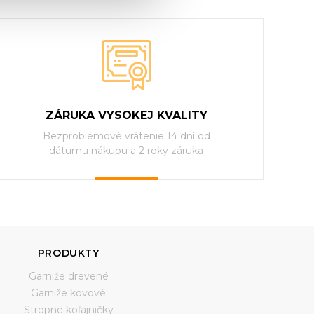
ZÁRUKA VYSOKEJ KVALITY
Bezproblémové vrátenie 14 dní od
dátumu nákupu a 2 roky záruka
PRODUKTY
Garniže drevené
Garniže kovové
Stropné koľajničky