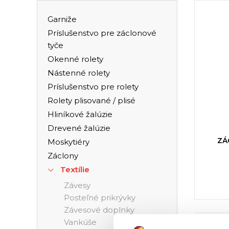
Garniže
Príslušenstvo pre záclonové
tyče
Okenné rolety
Nástenné rolety
Príslušenstvo pre rolety
Rolety plisované / plisé
Hliníkové žalúzie
Drevené žalúzie
ZÁ
Moskytiéry
Záclony
Textílie
Závesy
Posteľné prikrývky
Závesové doplnky
Vankúše