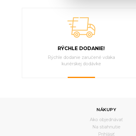
RÝCHLE DODANIE!
Rýchle dodanie zaručené vďaka
kuriérskej dodávke
NÁKUPY
Ako objednávať
Na stiahnutie
Prihlásiť