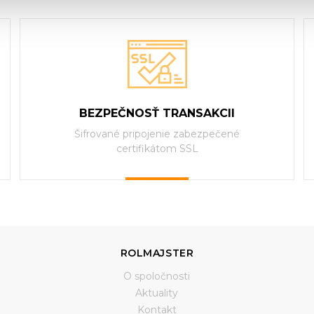
BEZPEČNOSŤ TRANSAKCII
Šifrované pripojenie zabezpečené
certifikátom SSL
ROLMAJSTER
O spoločnosti
Aktuality
Kontakt