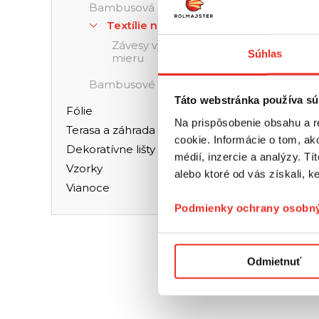
Bambusová podložka
Textílie na mieru
Závesy vyrobené na
Súhlas
mieru
Bambusové produkty
Táto webstránka používa sú
Fólie
Na prispôsobenie obsahu a r
Terasa a záhrada
cookie. Informácie o tom, ak
Dekoratívne lišty
médií, inzercie a analýzy. Tí
Vzorky
ZÁVE
alebo ktoré od vás získali, ke
Vianoce
Podmienky ochrany osobný
Odmietnuť