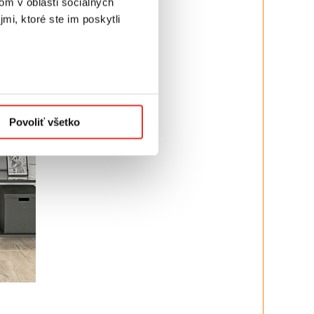
om v oblasti sociálnych
mi, ktoré ste im poskytli
Povoliť všetko