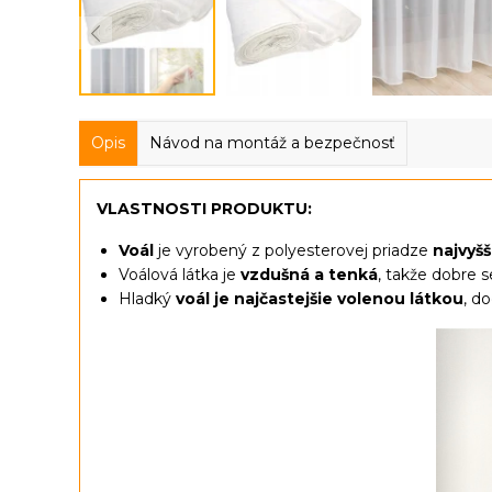
Opis
Návod na montáž a bezpečnosť
VLASTNOSTI PRODUKTU:
Voál
je vyrobený z polyesterovej priadze
najvyšš
Voálová látka je
vzdušná a tenká
, takže dobre s
Hladký
voál je najčastejšie volenou látkou
, d