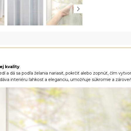
ej kvality
.
edí a dá sa podľa želania nariasiť, pokrčiť alebo zopnúť, čím vytvo
odáva interiéru ľahkosť a eleganciu, umožňuje súkromie a zárove