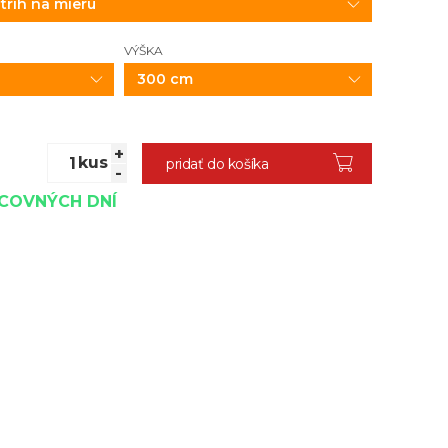
VÝŠKA
300 cm
+
kus
pridať do košíka
-
ACOVNÝCH DNÍ