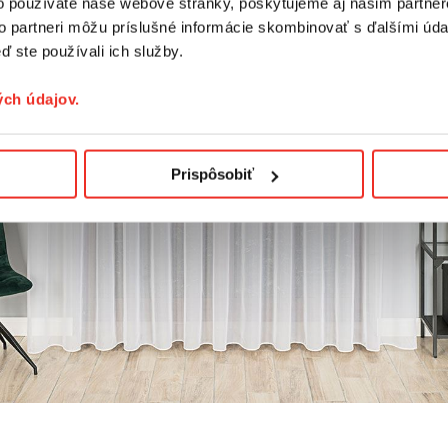
o používate naše webové stránky, poskytujeme aj našim partner
to partneri môžu príslušné informácie skombinovať s ďalšími údaj
ď ste používali ich služby.
ch údajov.
Prispôsobiť