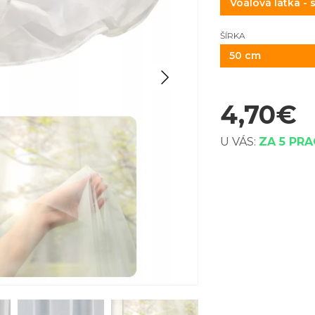
ŠÍRKA
50 cm
4,70
€
U VÁS:
ZA 5 PR