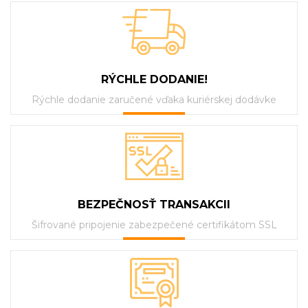
RÝCHLE DODANIE!
Rýchle dodanie zaručené vďaka kuriérskej dodávke
BEZPEČNOSŤ TRANSAKCII
Šifrované pripojenie zabezpečené certifikátom SSL