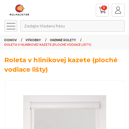
0
Zadajte hľadanú frázu
DOMOV
VÝROBKY
OKENNÉ ROLETY
ROLETA V HLINÍKOVEJ KAZETE (PLOCHÉ VODIACE LIŠTY)
Roleta v hliníkovej kazete (ploché
vodiace lišty)