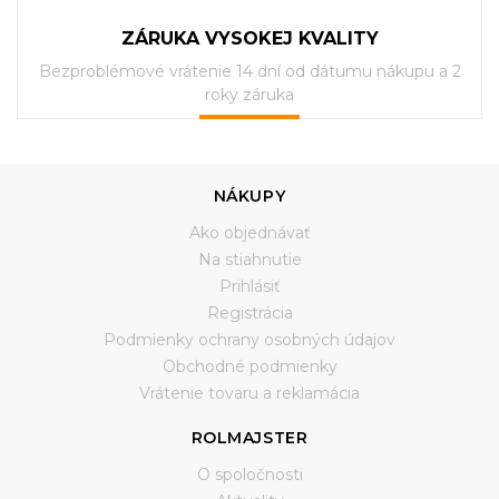
ZÁRUKA VYSOKEJ KVALITY
Bezproblémové vrátenie 14 dní od dátumu nákupu a 2
roky záruka
NÁKUPY
Ako objednávať
Na stiahnutie
Prihlásiť
Registrácia
Podmienky ochrany osobných údajov
Obchodné podmienky
Vrátenie tovaru a reklamácia
ROLMAJSTER
O spoločnosti