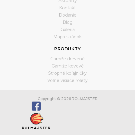
Aktuality
Kontakt
Dodanie
Blog
Galéria
Mapa stránok
PRODUKTY
Garniže drevené
Garniže kovové
Stropné koľajničky
Voľne visiace rolety
Copyright © 2026 ROLMAJSTER