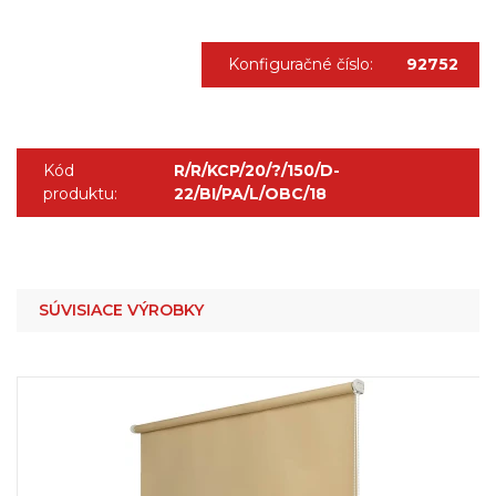
Konfiguračné číslo:
92752
Kód
R/R/KCP/20/?/150/D-
produktu:
22/BI/PA/L/OBC/18
SÚVISIACE VÝROBKY