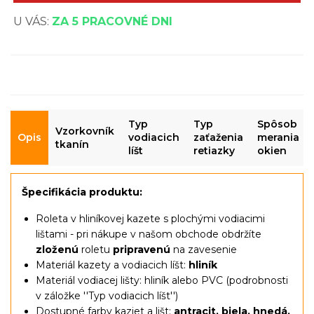
U VÁS:
ZA 5 PRACOVNÉ DNI
Typ
Typ
Spôsob
Vzorkovník
Opis
vodiacich
zaťaženia
merania
tkanín
líšt
retiazky
okien
Špecifikácia produktu:
Roleta v hliníkovej kazete s plochými vodiacimi
lištami - pri nákupe v našom obchode obdržíte
zloženú
roletu
pripravenú
na zavesenie
Materiál kazety a vodiacich líšt:
hliník
Materiál vodiacej lišty: hliník alebo PVC (podrobnosti
v záložke ''Typ vodiacich líšt'')
Dostupné farby kaziet a lišt:
antracit, biela, hnedá,