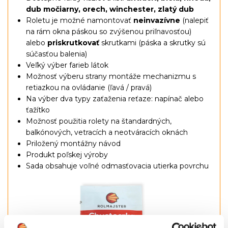
dub močiarny, orech, winchester, zlatý dub
Roletu je možné namontovať
neinvazívne
(nalepiť
na rám okna páskou so zvýšenou priľnavosťou)
alebo
priskrutkovať
skrutkami (páska a skrutky sú
súčasťou balenia)
Veľký výber farieb látok
Možnosť výberu strany montáže mechanizmu s
retiazkou na ovládanie (ľavá / pravá)
Na výber dva typy zaťaženia reťaze: napínač alebo
ťažítko
Možnosť použitia rolety na štandardných,
balkónových, vetracích a neotváracích oknách
Priložený montážny návod
Produkt poľskej výroby
Sada obsahuje voľné odmasťovacia utierka povrchu