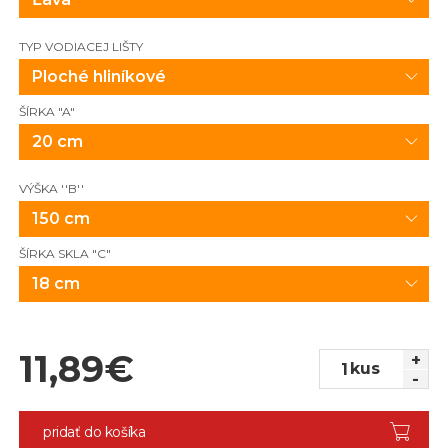
TYP VODIACEJ LIŠTY
Ploché hliníkové
ŠÍRKA "A"
20 cm
VÝŠKA ''B''
150 cm
ŠÍRKA SKLA "C"
18 cm
11,89
€
+
kus
-
pridať do košíka