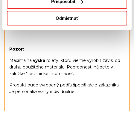
Prispôsobiť
súčasťou
Vďaka kazete je zrolovaná tkanina tienená, čo
Odmietnuť
zabraňuje hromadeniu prachu
a
vyblednutiu
materiálu
Pozor:
Maximálna
výška
rolety, ktorú vieme vyrobiť závisí od
druhu použitého materiálu. Podrobnosti nájdete v
záložke "Technické informácie".
Produkt bude vyrobený podľa špecifikácie zákazníka.
Je personalizovaný individuálne.