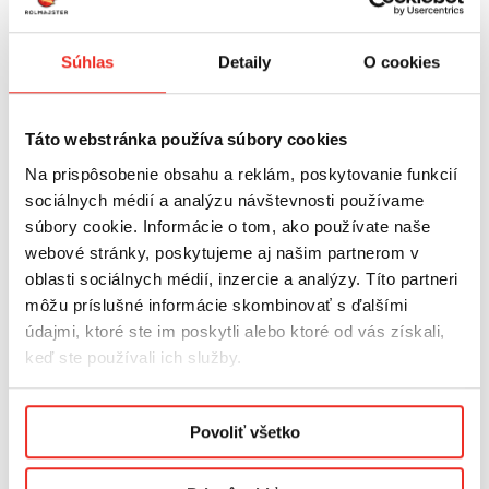
Súhlas
Detaily
O cookies
Táto webstránka používa súbory cookies
Výhody produktu:
Na prispôsobenie obsahu a reklám, poskytovanie funkcií
Lúč zaťažujúci materiál je vyrobená z
hliníka
s
sociálnych médií a analýzu návštevnosti používame
príslušnou hmotnosťou, vďaka čomu poskytuje
súbory cookie. Informácie o tom, ako používate naše
správnu záťaž pre správne odvíjanie látky
webové stránky, poskytujeme aj našim partnerom v
Pod lúčim je
kefové tesnenie
vďaka čomu
oblasti sociálnych médií, inzercie a analýzy. Títo partneri
neprepúšťa svetlo (pre materiály iné ako deň-noc)
môžu príslušné informácie skombinovať s ďalšími
Kazeta je vyrobená z
hliníka
, čo zaisťuje jej odolnosť
údajmi, ktoré ste im poskytli alebo ktoré od vás získali,
Ploche vodidlá sú namontované na
zasklievacej
keď ste používali ich služby.
lište
, vďaka ktorým sa materiál pohybuje popri skle
(aj pri vyklopenom okne)
Podmienky ochrany osobných údajov.
Použitie samosvorného systému, vďaka ktorému
Povoliť všetko
roleta sama nespadne
Vďaka kazete s vodidlami roleta
dokonale
zapadne do okna
a bude jeho neoddeliteľnou