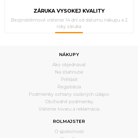
ZÁRUKA VYSOKEJ KVALITY
Bezproblémové vrátenie 14 dní od dátumu nákupu a 2
roky záruka
NÁKUPY
Ako objednávať
Na stiahnutie
Prihlásiť
Registrácia
Podmienky ochrany osobných údajov
Obchodné podmienky
Vrátenie tovaru a reklamácia
ROLMAJSTER
O spoločnosti