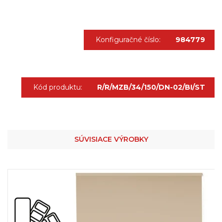
Konfiguračné číslo:
984779
Kód produktu:
R/R/MZB/34/150/DN-02/BI/ST
SÚVISIACE VÝROBKY