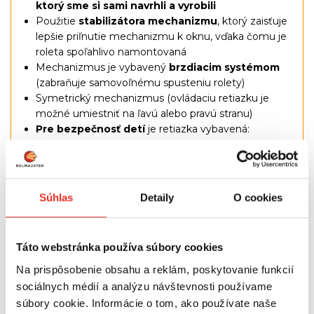
ktorý sme si sami navrhli a vyrobili
Použitie
stabilizátora mechanizmu
, ktorý zaisťuje
lepšie priľnutie mechanizmu k oknu, vďaka čomu je
roleta spoľahlivo namontovaná
Mechanizmus je vybavený
brzdiacim systémom
(zabraňuje samovoľnému spusteniu rolety)
Symetrický mechanizmus (ovládaciu retiazku je
možné umiestniť na ľavú alebo pravú stranu)
Pre bezpečnosť detí
je retiazka vybavená:
- rozpínacou spojkou, ktorú je možné znovu pripojiť
(platí pre nasledujúce materiály: štandard, 100%
zatemňovací, excellent, silver, design a slamený
materiál)
Súhlas
Detaily
O cookies
- napínač reťaze (platí pre materiály deň-noc, deň-
noc premium, deň-noc design a deň-noc exclusive)
Spodná zaťažovacia lišta rolety
Táto webstránka používa súbory cookies
Vodiace lanká slúžia na
kopírovanie rolety
k polohe
okna, a to aj pri vyklopení vetračky okna
Na prispôsobenie obsahu a reklám, poskytovanie funkcií
Sada obsahuje
univerzálne úchyty
, ktoré
sociálnych médií a analýzu návštevnosti používame
umožňujú inštaláciu na štandardné okno aj na okno
súbory cookie. Informácie o tom, ako používate naše