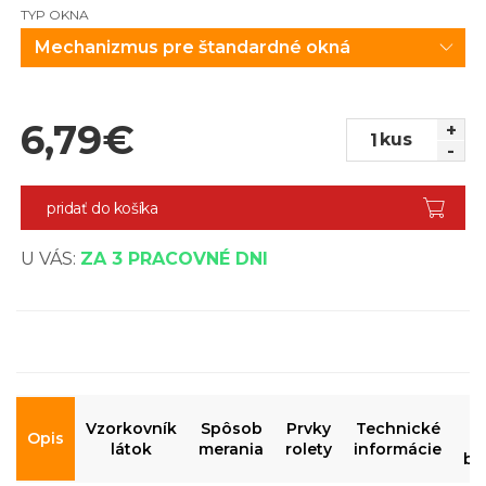
TYP OKNA
Mechanizmus pre štandardné okná
6,79
€
+
kus
-
pridať do košíka
U VÁS:
ZA 3 PRACOVNÉ DNI
N
Vzorkovník
Spôsob
Prvky
Technické
Opis
m
látok
merania
rolety
informácie
be