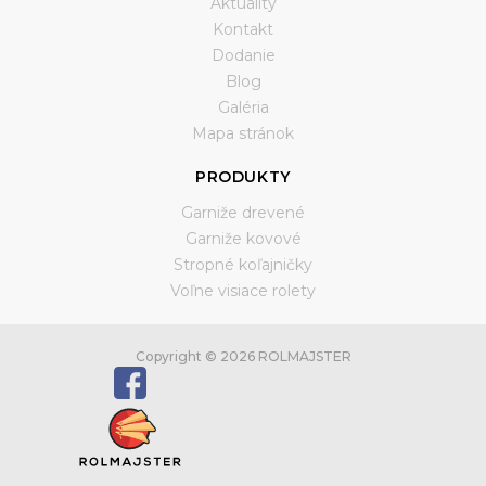
Aktuality
Kontakt
Dodanie
Blog
Galéria
Mapa stránok
PRODUKTY
Garniže drevené
Garniže kovové
Stropné koľajničky
Voľne visiace rolety
Copyright © 2026 ROLMAJSTER