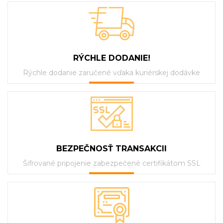
RÝCHLE DODANIE!
Rýchle dodanie zaručené vďaka kuriérskej dodávke
BEZPEČNOSŤ TRANSAKCII
Šifrované pripojenie zabezpečené certifikátom SSL