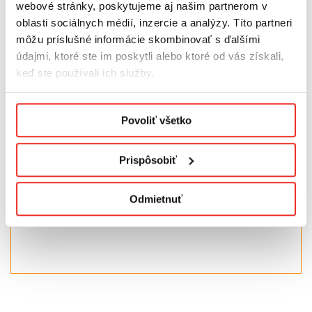
so zvýšenou hrúbkou
webové stránky, poskytujeme aj našim partnerom v
oblasti sociálnych médií, inzercie a analýzy. Títo partneri
Pred nalepením rolety na okno povrch odmastíme, aby
môžu príslušné informácie skombinovať s ďalšími
sa zlepšila priľnavosť
prvkov k oknu,
odmasťovacie
údajmi, ktoré ste im poskytli alebo ktoré od vás získali,
utierky
sú na tento účel ako stvorené a dajú sa zakúpiť
tu:
LINK
keď ste používali ich služby.
Upozornenie:
Podmienky ochrany osobných údajov.
Povoliť všetko
V prípade okien s vetračkami alebo pri neotvárajúcich
oknách obsahuje sada príslušenstvo umožňujúce
inštaláciu rolety (túto možnosť prosím označte v
Prispôsobiť
správe pre nás).
Odmietnuť
Produkt bude prispôsobený podľa požiadaviek
zákazníka. Je vyrábaný individuálne, na mieru.