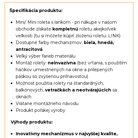
Špecifikácia produktu:
Mini/ Mini roleta s lankom
- pri nákupe v našom
obchode získate
kompletnú
roletu akejkoľvek
veľkosti (tu si môžete kúpiť zloženú roletu:
LINK
)
Dostupné farby mechanizmov:
biela, hnedá,
antracitová
Veľký výber farieb materiálu
Montáž rolety:
neinvazívna
(bez vŕtania, s použitím
háčikov umiestnených na okne a prilepených
páskou so zvýšenou priľnavosťou)
Možnosť použitia rolety na štandardných,
balkónových,
vetračkách a neotvárajúcich
sa
oknách
Vrátane montážneho návodu
Produkt poľskej výroby
Výhody produktu:
Inovatívny mechanizmus v najvyššej kvalite,