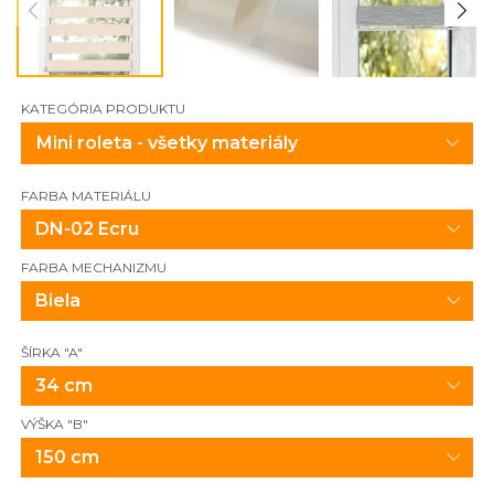
KATEGÓRIA PRODUKTU
FARBA MATERIÁLU
DN-02 Ecru
FARBA MECHANIZMU
Biela
ŠÍRKA "A"
34 cm
VÝŠKA "B"
150 cm