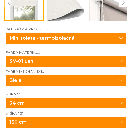
KATEGÓRIA PRODUKTU
FARBA MATERIÁLU
SV-01 Ľan
FARBA MECHANIZMU
Biela
ŠÍRKA "A"
34 cm
VÝŠKA "B"
150 cm