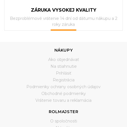
ZÁRUKA VYSOKEJ KVALITY
Bezproblémové vrátenie 14 dní od dátumu nákupu a 2
roky záruka
NÁKUPY
Ako objednávať
Na stiahnutie
Prihlásiť
Registrácia
Podmienky ochrany osobných údajov
Obchodné podmienky
Vrátenie tovaru a reklamácia
ROLMAJSTER
O spoločnosti