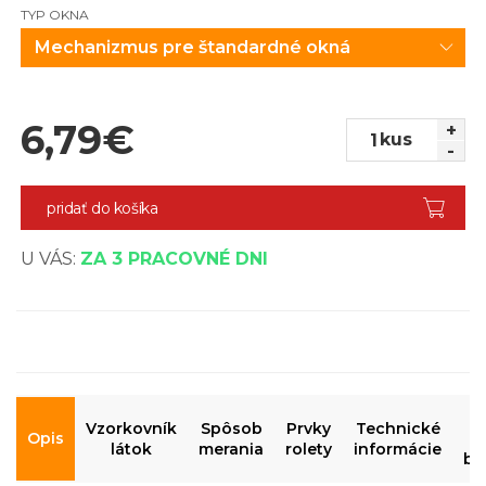
TYP OKNA
Mechanizmus pre štandardné okná
6,79
€
+
kus
-
pridať do košíka
U VÁS:
ZA 3 PRACOVNÉ DNI
N
Vzorkovník
Spôsob
Prvky
Technické
Opis
m
látok
merania
rolety
informácie
be