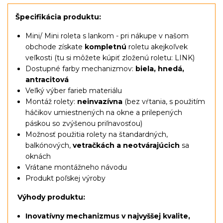
Špecifikácia produktu:
Mini/ Mini roleta s lankom
- pri nákupe v našom
obchode získate
kompletnú
roletu akejkoľvek
veľkosti (tu si môžete kúpiť zloženú roletu:
LINK
)
Dostupné farby mechanizmov:
biela, hnedá,
antracitová
Veľký výber farieb materiálu
Montáž rolety:
neinvazívna
(bez vŕtania, s použitím
háčikov umiestnených na okne a prilepených
páskou so zvýšenou priľnavosťou)
Možnosť použitia rolety na štandardných,
balkónových,
vetračkách a neotvárajúcich
sa
oknách
Vrátane montážneho návodu
Produkt poľskej výroby
Výhody produktu:
Inovatívny mechanizmus v najvyššej kvalite,