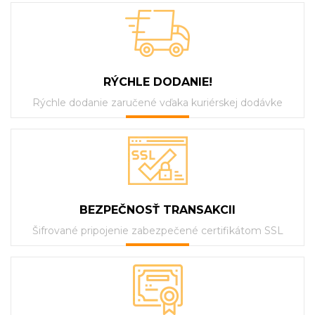
RÝCHLE DODANIE!
Rýchle dodanie zaručené vďaka kuriérskej dodávke
BEZPEČNOSŤ TRANSAKCII
Šifrované pripojenie zabezpečené certifikátom SSL