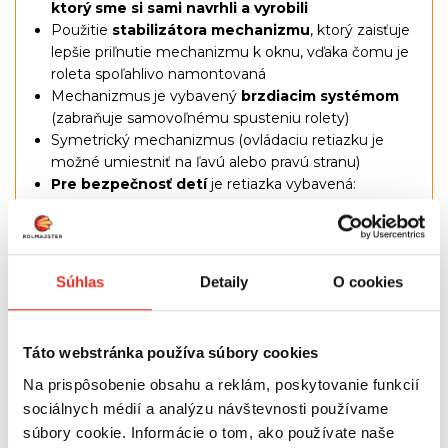
ktorý sme si sami navrhli a vyrobili
Použitie
stabilizátora mechanizmu
, ktorý zaisťuje
lepšie priľnutie mechanizmu k oknu, vďaka čomu je
roleta spoľahlivo namontovaná
Mechanizmus je vybavený
brzdiacim systémom
(zabraňuje samovoľnému spusteniu rolety)
Symetrický mechanizmus (ovládaciu retiazku je
možné umiestniť na ľavú alebo pravú stranu)
Pre bezpečnosť detí
je retiazka vybavená:
- rozpínacou spojkou, ktorú je možné znovu pripojiť
(platí pre nasledujúce materiály: štandard, 100%
zatemňovací, excellent, silver, design a slamený
materiál)
Súhlas
Detaily
O cookies
- napínač reťaze (platí pre materiály deň-noc, deň-
noc premium, deň-noc design a deň-noc exclusive)
Spodná zaťažovacia lišta rolety
Táto webstránka používa súbory cookies
Vodiace lanká slúžia na
kopírovanie rolety
k polohe
okna, a to aj pri vyklopení vetračky okna
Na prispôsobenie obsahu a reklám, poskytovanie funkcií
Sada obsahuje
univerzálne úchyty
, ktoré
sociálnych médií a analýzu návštevnosti používame
umožňujú inštaláciu na štandardné okno aj na okno
súbory cookie. Informácie o tom, ako používate naše