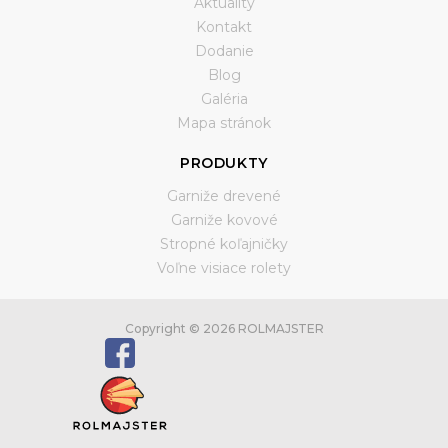
Aktuality
Kontakt
Dodanie
Blog
Galéria
Mapa stránok
PRODUKTY
Garniže drevené
Garniže kovové
Stropné koľajničky
Voľne visiace rolety
Copyright © 2026 ROLMAJSTER