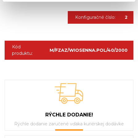
Konfiguračné číslo:
2
Kód
M/FZAZ/WIOSENNA.POL/40/2000
produktu:
RÝCHLE DODANIE!
Rýchle dodanie zaručené vďaka kuriérskej dodávke