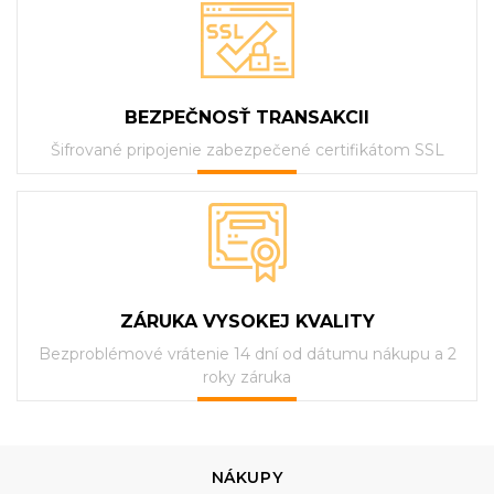
BEZPEČNOSŤ TRANSAKCII
Šifrované pripojenie zabezpečené certifikátom SSL
ZÁRUKA VYSOKEJ KVALITY
Bezproblémové vrátenie 14 dní od dátumu nákupu a 2
roky záruka
NÁKUPY