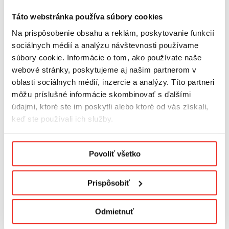
Táto webstránka používa súbory cookies
Na prispôsobenie obsahu a reklám, poskytovanie funkcií
sociálnych médií a analýzu návštevnosti používame
súbory cookie. Informácie o tom, ako používate naše
Špecifikácie produktu:
webové stránky, poskytujeme aj našim partnerom v
oblasti sociálnych médií, inzercie a analýzy. Títo partneri
Vzor:
kvety
Gramáž:
48g/m2
môžu príslušné informácie skombinovať s ďalšími
Zloženie:
100% polyester
údajmi, ktoré ste im poskytli alebo ktoré od vás získali,
Pranie:
30°C
keď ste používali ich služby.
Sušenie:
zavesené
Podmienky ochrany osobných údajov.
Povoliť všetko
Prispôsobiť
Odmietnuť