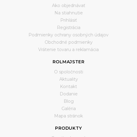
Ako objednávať
Na stiahnutie
Prihlásiť
Registrácia
Podmienky ochrany osobných údajov
Obchodné podmienky
Vrátenie tovaru a reklamácia
ROLMAJSTER
O spoločnosti
Aktuality
Kontakt
Dodanie
Blog
Galéria
Mapa stránok
PRODUKTY