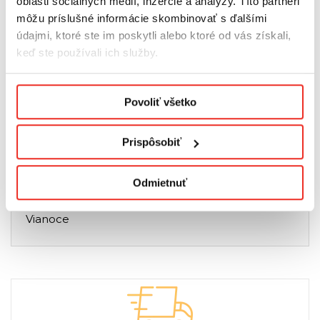
oblasti sociálnych médií, inzercie a analýzy. Títo partneri
Príslušenstvo pre rolety
môžu príslušné informácie skombinovať s ďalšími
Rolety plisované / plisé
údajmi, ktoré ste im poskytli alebo ktoré od vás získali,
Hliníkové žalúzie
keď ste používali ich služby.
Drevené žalúzie
Moskytiéry
Podmienky ochrany osobných údajov.
Povoliť všetko
Záclony
Textílie
Fólie
Prispôsobiť
Terasa a záhrada
Dekoratívne lišty
Odmietnuť
Vzorky
Vianoce