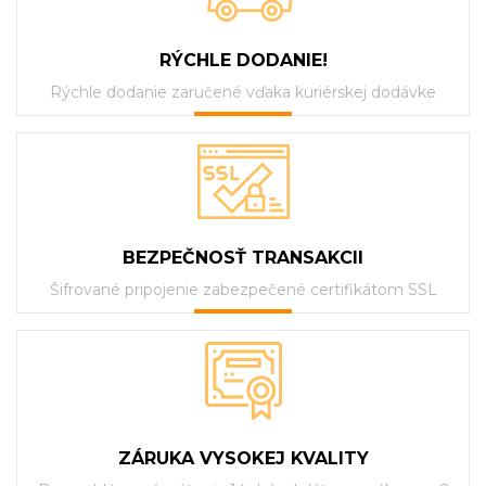
RÝCHLE DODANIE!
Rýchle dodanie zaručené vďaka kuriérskej dodávke
BEZPEČNOSŤ TRANSAKCII
Šifrované pripojenie zabezpečené certifikátom SSL
ZÁRUKA VYSOKEJ KVALITY