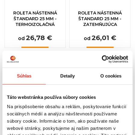
ROLETA NÁSTENNÁ
ROLETA NÁSTENNÁ
ŠTANDARD 25 MM -
ŠTANDARD 25 MM -
TERMOIZOLAČNÁ
ZATEMŇUJÚCA
26,78 €
26,01 €
od
od
Súhlas
Detaily
O cookies
Garniže
Príslušenstvo pre záclonové tyče
Táto webstránka používa súbory cookies
Okenné rolety
Na prispôsobenie obsahu a reklám, poskytovanie funkcií
Nástenné rolety
sociálnych médií a analýzu návštevnosti používame
Nástenné rolety 25 mm
súbory cookie. Informácie o tom, ako používate naše
Nástenné rolety 38 mm
webové stránky, poskytujeme aj našim partnerom v