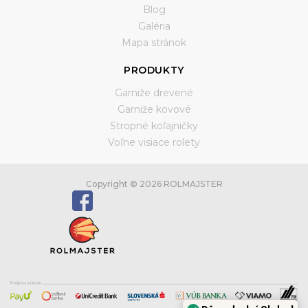
Blog
Galéria
Mapa stránok
PRODUKTY
Garniže drevené
Garniže kovové
Stropné koľajničky
Voľne visiace rolety
Copyright © 2026 ROLMAJSTER