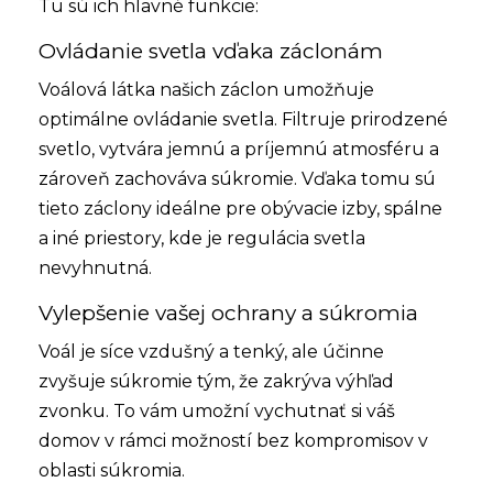
Tu sú ich hlavné funkcie:
Ovládanie svetla vďaka záclonám
Voálová látka našich záclon umožňuje
optimálne ovládanie svetla. Filtruje prirodzené
svetlo, vytvára jemnú a príjemnú atmosféru a
zároveň zachováva súkromie. Vďaka tomu sú
tieto záclony ideálne pre obývacie izby, spálne
a iné priestory, kde je regulácia svetla
nevyhnutná.
Vylepšenie vašej ochrany a súkromia
Voál je síce vzdušný a tenký, ale účinne
zvyšuje súkromie tým, že zakrýva výhľad
zvonku. To vám umožní vychutnať si váš
domov v rámci možností bez kompromisov v
oblasti súkromia.