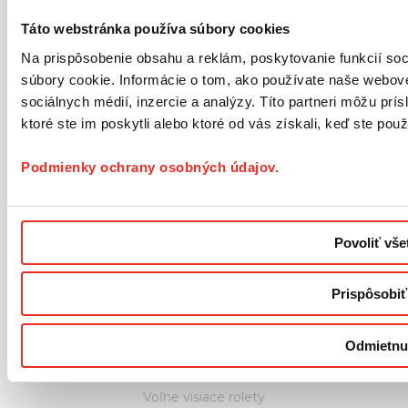
Registrácia
Podmienky ochrany osobných údajov
Táto webstránka používa súbory cookies
Obchodné podmienky
Na prispôsobenie obsahu a reklám, poskytovanie funkcií so
Vrátenie tovaru a reklamácia
súbory cookie. Informácie o tom, ako používate naše webové
sociálnych médií, inzercie a analýzy. Títo partneri môžu prí
ROLMAJSTER
ktoré ste im poskytli alebo ktoré od vás získali, keď ste použí
O spoločnosti
Aktuality
Podmienky ochrany osobných údajov.
Kontakt
Dodanie
Blog
Povoliť vše
Galéria
Mapa stránok
Prispôsobiť
PRODUKTY
Garniže drevené
Odmietnu
Garniže kovové
Stropné koľajničky
Voľne visiace rolety