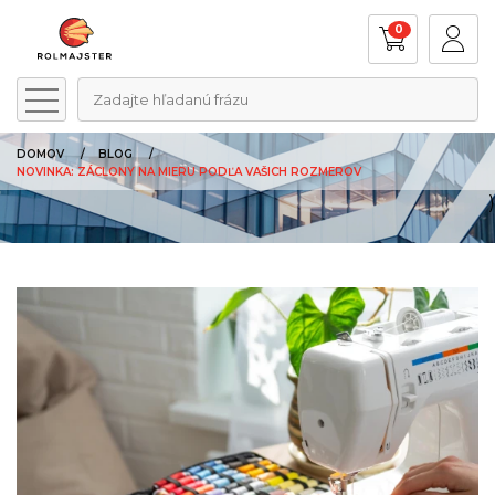
0
Zadajte hľadanú frázu
DOMOV
BLOG
NOVINKA: ZÁCLONY NA MIERU PODĽA VAŠICH ROZMEROV
)