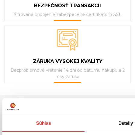
BEZPEČNOSŤ TRANSAKCII
Šifrované pripojenie zabezpečené certifikátom SSL
ZÁRUKA VYSOKEJ KVALITY
Bezproblémové vrátenie 14 dní od dátumu nákupu a 2
roky záruka
NÁKUPY
Ako objednávať
Na stiahnutie
Súhlas
Detaily
Prihlásiť