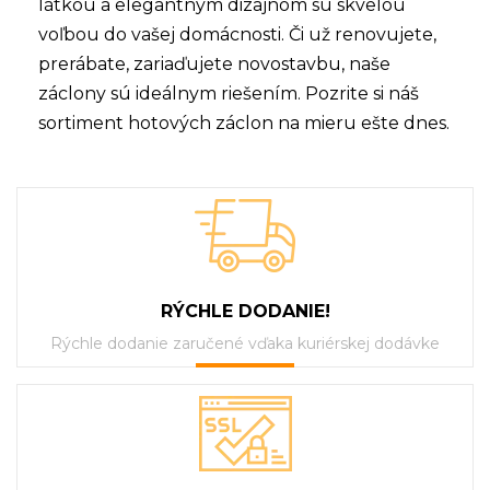
látkou a elegantným dizajnom sú skvelou
voľbou do vašej domácnosti. Či už renovujete,
prerábate, zariaďujete novostavbu, naše
záclony sú ideálnym riešením. Pozrite si náš
sortiment hotových záclon na mieru
ešte dnes.
RÝCHLE DODANIE!
Rýchle dodanie zaručené vďaka kuriérskej dodávke