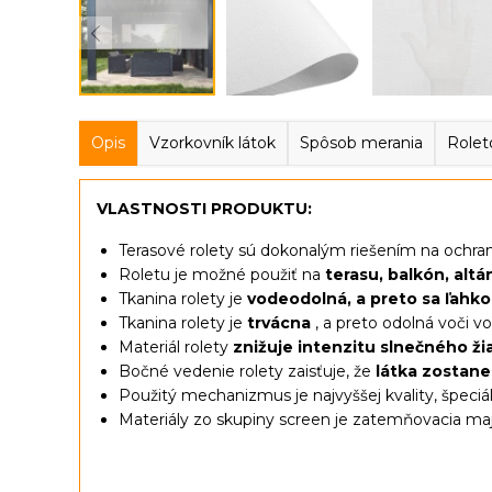
Opis
Vzorkovník látok
Spôsob merania
Rolet
VLASTNOSTI PRODUKTU:
Terasové rolety sú dokonalým riešením na ochr
Roletu je možné použiť na
terasu, balkón, alt
Tkanina rolety je
vodeodolná, a preto sa ľahko 
Tkanina rolety je
trvácna
, a preto odolná voči
Materiál rolety
znižuje intenzitu slnečného ži
Bočné vedenie rolety zaisťuje, že
látka zostan
Použitý mechanizmus je najvyššej kvality, špeciá
Materiály zo skupiny screen je zatemňovacia m