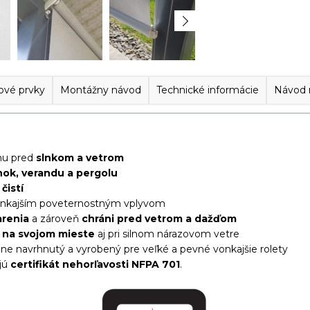
ové prvky
Montážny návod
Technické informácie
Návod 
anu pred
slnkom a vetrom
ánok, verandu a pergolu
čistí
 vonkajším poveternostným vplyvom
arenia
a zároveň
chráni pred vetrom a dažďom
e na svojom mieste
aj pri silnom nárazovom vetre
lne navrhnutý a vyrobený pre veľké a pevné vonkajšie rolety
ajú
certifikát nehorľavosti NFPA 701
.