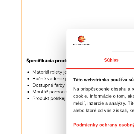
Súhlas
Špecifikácia produktu:
Materiál rolety je navinutý na vystuženej hliníko
Bočné vedenie je vyrobené z
oceľového lanka
Táto webstránka používa sú
Dostupné farby mechanizmov:
biela, a
ntracit
Na prispôsobenie obsahu a r
Montáž pomocou hmoždiniek a skrutiek, ktoré s
cookie. Informácie o tom, ak
Produkt poľskej výroby
médií, inzercie a analýzy. Tí
alebo ktoré od vás získali, ke
Podmienky ochrany osobný