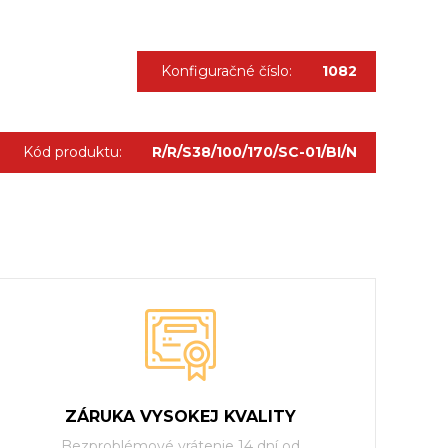
Konfiguračné číslo:
1082
Kód produktu:
R/R/S38/100/170/SC-01/BI/N
ZÁRUKA VYSOKEJ KVALITY
Bezproblémové vrátenie 14 dní od