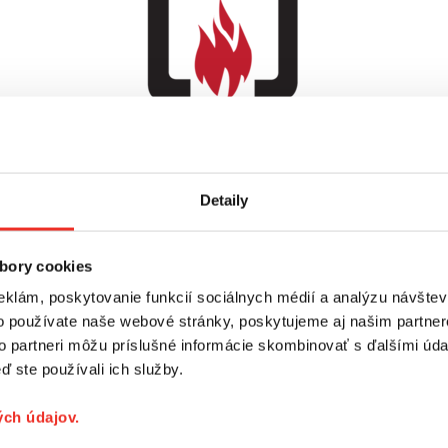
Detaily
vej trubke
s priemerom 38 mm
a stabilitu zaisťujú kovové montá
bory cookies
eklám, poskytovanie funkcií sociálnych médií a analýzu návšte
ú súčasťou sady, montážny návod súčasťou
o používate naše webové stránky, poskytujeme aj našim partner
to partneri môžu príslušné informácie skombinovať s ďalšími údaj
ď ste používali ich služby.
ch údajov.