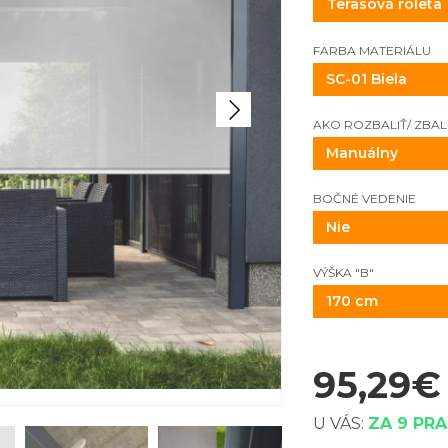
FARBA MATERIÁLU
SC-01 Biela
AKO ROZBALIŤ/ ZBAL
Manuálny
BOČNÉ VEDENIE
Nie
VÝŠKA "B"
170 cm
95,29
€
U VÁS:
ZA 9 PR