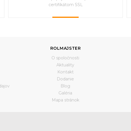
certifikátom SSL
ROLMAJSTER
O spoločnosti
Aktuality
Kontakt
Dodanie
dajov
Blog
Galéria
a
Mapa stránok