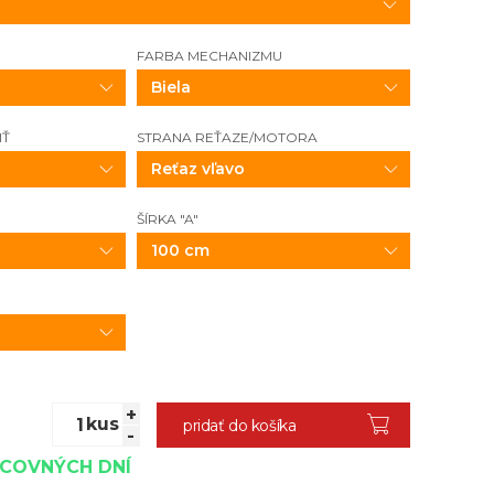
FARBA MECHANIZMU
Biela
IŤ
STRANA REŤAZE/MOTORA
Reťaz vľavo
ŠÍRKA "A"
100 cm
+
kus
pridať do košíka
-
ACOVNÝCH DNÍ