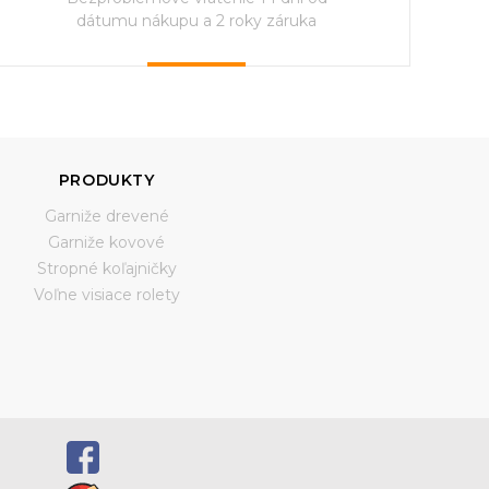
dátumu nákupu a 2 roky záruka
PRODUKTY
Garniže drevené
Garniže kovové
Stropné koľajničky
Voľne visiace rolety