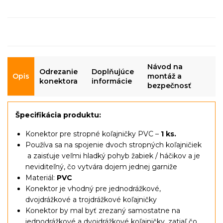
Návod na
Odrezanie
Doplňujúce
Opis
montáž a
konektora
informácie
bezpečnosť
Špecifikácia produktu:
Konektor pre stropné koľajničky PVC
–
1 ks.
Používa sa na spojenie dvoch stropných koľajničiek
a zaisťuje veľmi hladký pohyb žabiek / háčikov a je
neviditeľný, čo vytvára dojem jednej garniže
Materiál:
PVC
Konektor je vhodný pre jednodrážkové,
dvojdrážkové a trojdrážkové koľajničky
Konektor by mal byť zrezaný samostatne na
jednodrážkové a dvojdrážkové koľajničky, zatiaľ čo