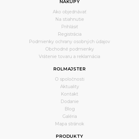
NÁKUPY
Ako objednávať
Na stiahnutie
Prihlásiť
Registrácia
Podmienky ochrany osobných údajov
Obchodné podmienky
Vrátenie tovaru a reklamácia
ROLMAJSTER
O spoločnosti
Aktuality
Kontakt
Dodanie
Blog
Galéria
Mapa stránok
PRODUKTY