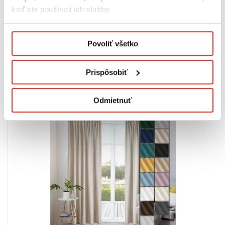
keď ste používali ich služby.
Kód produktu:
R/AKPCV/L/BI/1
Podmienky ochrany osobných údajov.
Povoliť všetko
Prispôsobiť
SÚVISIACE VÝROBKY
Odmietnuť