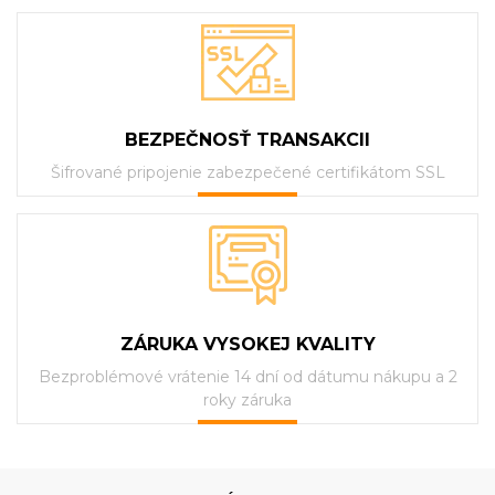
BEZPEČNOSŤ TRANSAKCII
Šifrované pripojenie zabezpečené certifikátom SSL
ZÁRUKA VYSOKEJ KVALITY
Bezproblémové vrátenie 14 dní od dátumu nákupu a 2
roky záruka