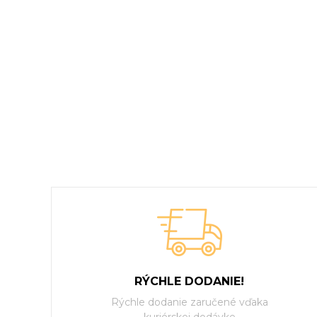
RÝCHLE DODANIE!
Rýchle dodanie zaručené vďaka
kuriérskej dodávke