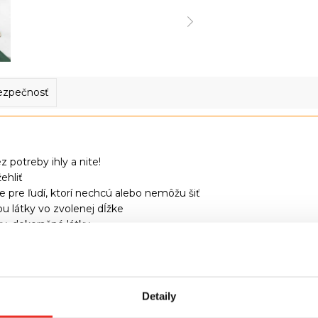
ezpečnosť
z potreby ihly a nite!
ehliť
ie pre ľudí, ktorí nechcú alebo nemôžu šiť
u látky vo zvolenej dĺžke
vy, dekoračné látky
Detaily