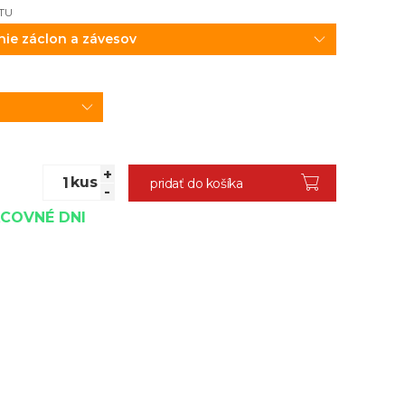
TU
+
kus
pridať do košíka
-
ACOVNÉ DNI