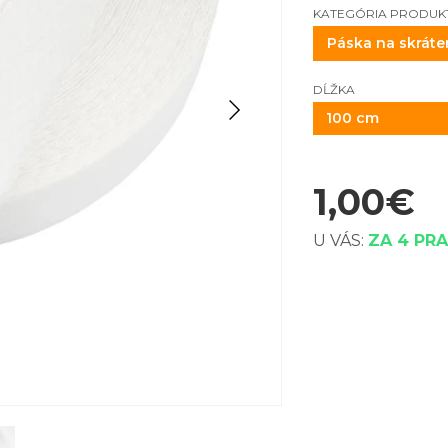
KATEGÓRIA PRODUK
DĹŽKA
100 cm
1,00
€
U VÁS:
ZA 4 PR