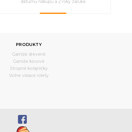
dátumu nákupu a 2 roky záruka
PRODUKTY
Garniže drevené
Garniže kovové
Stropné koľajničky
Voľne visiace rolety