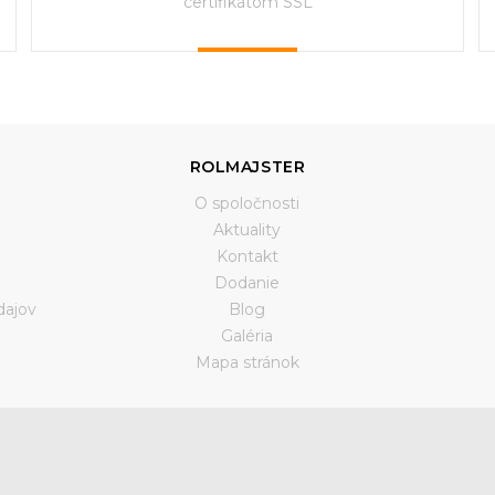
certifikátom SSL
ROLMAJSTER
O spoločnosti
Aktuality
Kontakt
Dodanie
dajov
Blog
Galéria
a
Mapa stránok