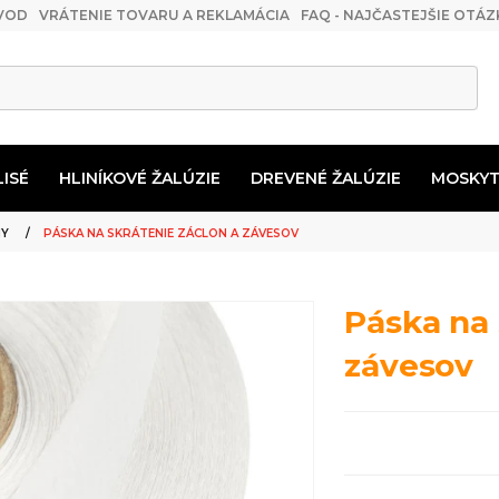
VOD
VRÁTENIE TOVARU A REKLAMÁCIA
FAQ - NAJČASTEJŠIE OTÁZ
LISÉ
HLINÍKOVÉ ŽALÚZIE
DREVENÉ ŽALÚZIE
MOSKYT
USOVÉ ŽALÚZIE 50MM
TIÉRA NA VLASTNÚ MONTÁŽ
 VANKÚŠE
Príslušenstvo pre drevené záclonové tyče
MOSKYTIÉRA DO FRANCOUZSKÝCH OKEN
NY
PÁSKA NA SKRÁTENIE ZÁCLON A ZÁVESOV
Páska na 
závesov