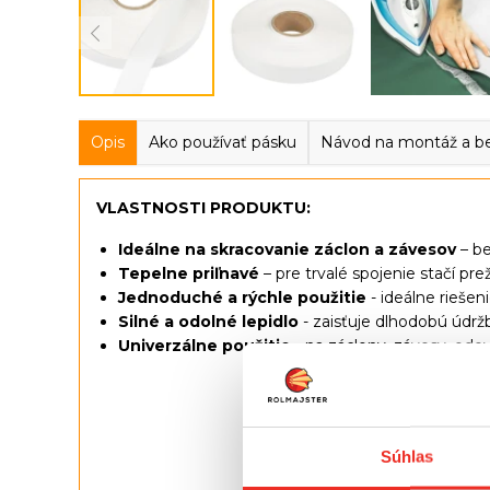
Opis
Ako používať pásku
Návod na montáž a b
VLASTNOSTI PRODUKTU:
Ideálne na skracovanie záclon a závesov
– be
Tepelne priľnavé
– pre trvalé spojenie stačí prež
Jednoduché a rýchle použitie
- ideálne riešen
Silné a odolné lepidlo
- zaisťuje dlhodobú údržb
Univerzálne použitie
- na záclony, závesy, ode
Súhlas