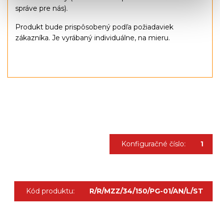
správe pre nás).
Produkt bude prispôsobený podľa požiadaviek
zákazníka. Je vyrábaný individuálne, na mieru.
Konfiguračné číslo:
1
Kód produktu:
R/R/MZZ/34/150/PG-01/AN/L/ST