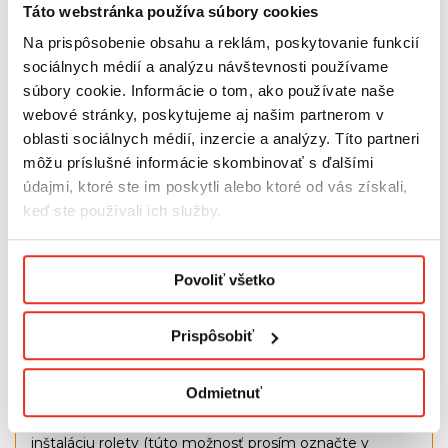
Táto webstránka používa súbory cookies
- odtrhávacím konektorom, ktorý je možné
Na prispôsobenie obsahu a reklám, poskytovanie funkcií
opätovne pripojiť (pre materiály: štandardné, 100%
zatemnenie, excelentné , strieborné , dizajn a
sociálnych médií a analýzu návštevnosti používame
slamka)
súbory cookie. Informácie o tom, ako používate naše
- napínačom reťaze (pre denné-noc, deň-noc
webové stránky, poskytujeme aj našim partnerom v
premium , denné materiály) - nočný dizajn a
oblasti sociálnych médií, inzercie a analýzy. Títo partneri
exkluzívny deň-noc)
môžu príslušné informácie skombinovať s ďalšími
Sada obsahuje
univerzálne držiaky
, ktoré
údajmi, ktoré ste im poskytli alebo ktoré od vás získali,
umožňujú montáž na štandardné okno aj na okno so
keď ste používali ich služby.
zvýšenou hrúbkou
Pred nalepením rolety na okno povrch odmastíme, aby
Podmienky ochrany osobných údajov.
sa zlepšila priľnavosť
prvkov k oknu,
odmasťovacie
Povoliť všetko
utierky
sú na tento účel ako stvorené a dajú sa zakúpiť
tu:
LINK
Prispôsobiť
Upozornenie:
Odmietnuť
V prípade okien s vetráčkami alebo pri neotvárajúcich
oknách obsahuje súprava príslušenstvo umožňujúce
inštaláciu rolety (túto možnosť prosím označte v