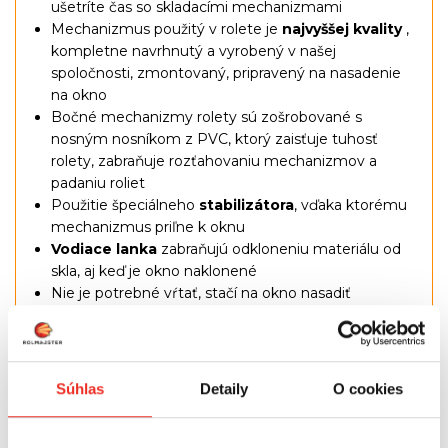
ušetríte čas so skladacími mechanizmami
Mechanizmus použitý v rolete je
najvyššej kvality
,
kompletne navrhnutý a vyrobený v našej
spoločnosti, zmontovaný, pripravený na nasadenie
na okno
Bočné mechanizmy rolety sú zošrobované s
nosným nosníkom z PVC, ktorý zaisťuje tuhosť
rolety, zabraňuje rozťahovaniu mechanizmov a
padaniu roliet
Použitie špeciálneho
stabilizátora
, vďaka ktorému
mechanizmus priľne k oknu
Vodiace lanka
zabraňujú odkloneniu materiálu od
skla, aj keď je okno naklonené
Nie je potrebné vŕtať, stačí na okno nasadiť
špeciálne háčiky, prilepiť špeciálnou páskou s veľmi
vysokou priľnavosťou a navliecť lanko
Mechanizmus je vybavený
samosvorným
systémom
(zabraňuje pádu materiálu)
Súhlas
Detaily
O cookies
Upevňovacie nosníky poskytujú potrebnú pevnosť
na správne odvíjanie látky
Pre bezpečnosť detí je retiazka vybavená: