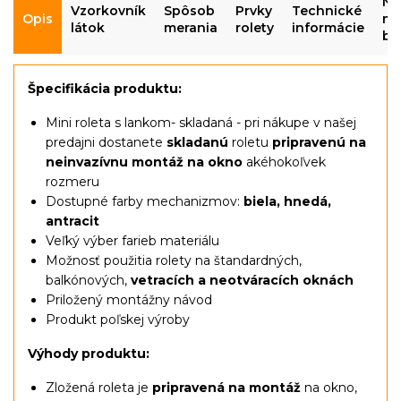
Ná
Vzorkovník
Spôsob
Prvky
Technické
Opis
mo
látok
merania
rolety
informácie
be
Špecifikácia produktu:
Mini roleta s lankom- skladaná - pri nákupe v našej
predajni dostanete
skladanú
roletu
pripravenú na
neinvazívnu montáž na okno
akéhokoľvek
rozmeru
Dostupné farby mechanizmov:
biela, hnedá,
antracit
Veľký výber farieb materiálu
Možnosť použitia rolety na štandardných,
balkónových,
vetracích a neotváracích oknách
Priložený montážny návod
Produkt poľskej výroby
Výhody produktu:
Zložená roleta je
pripravená na montáž
na okno,