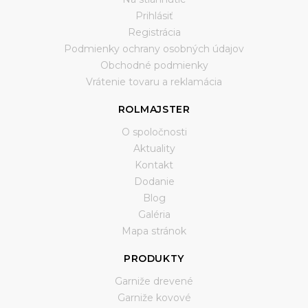
Prihlásiť
Registrácia
Podmienky ochrany osobných údajov
Obchodné podmienky
Vrátenie tovaru a reklamácia
ROLMAJSTER
O spoločnosti
Aktuality
Kontakt
Dodanie
Blog
Galéria
Mapa stránok
PRODUKTY
Garniže drevené
Garniže kovové