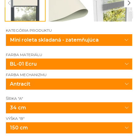
KATEGÓRIA PRODUKTU
FARBA MATERIÁLU
BL-01 Ecru
FARBA MECHANIZMU
Antracit
ŠÍRKA "A"
34 cm
VÝŠKA "B"
150 cm