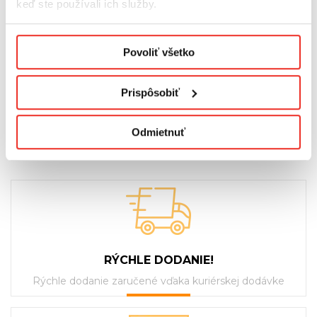
keď ste používali ich služby.
Podmienky ochrany osobných údajov.
Konfiguračné číslo:
1
Povoliť všetko
Prispôsobiť
Kód produktu:
R/AKM16/KAC/A/10
Odmietnuť
RÝCHLE DODANIE!
Rýchle dodanie zaručené vďaka kuriérskej dodávke