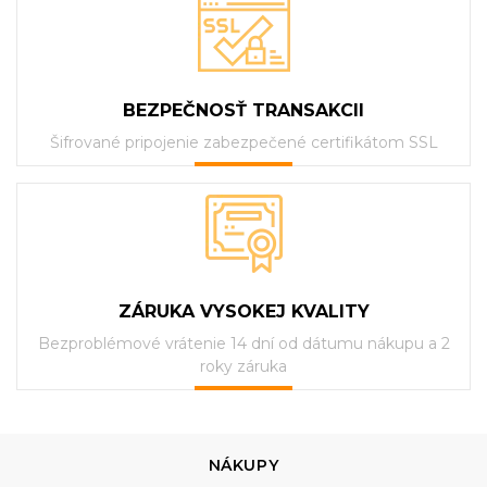
BEZPEČNOSŤ TRANSAKCII
Šifrované pripojenie zabezpečené certifikátom SSL
ZÁRUKA VYSOKEJ KVALITY
Bezproblémové vrátenie 14 dní od dátumu nákupu a 2
roky záruka
NÁKUPY