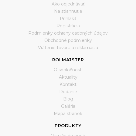
Ako objednávať
Na stiahnutie
Prihlásiť
Registrácia
Podmienky ochrany osobných údajov
Obchodné podmienky
Vrátenie tovaru a reklamácia
ROLMAJSTER
O spoločnosti
Aktuality
Kontakt
Dodanie
Blog
Galéria
Mapa stránok
PRODUKTY
Garniže drevené