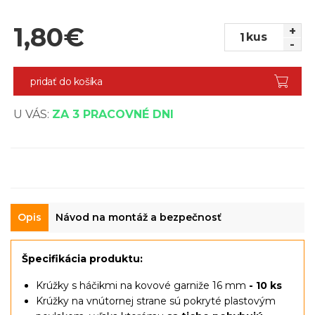
1,80
€
+
kus
-
pridať do košíka
U VÁS:
ZA 3 PRACOVNÉ DNI
Opis
Návod na montáž a bezpečnosť
Špecifikácia produktu:
Krúžky s háčikmi na kovové garniže 16 mm
- 10 ks
Krúžky na vnútornej strane sú pokryté plastovým