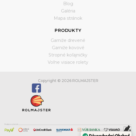
Blog
Galéria
Mapa stránok
PRODUKTY
Garniže drevené
Garniže kovové
Stropné koľajničky
Voľne visiace rolety
Copyright © 2026 ROLMAJSTER
Dôveryhodný Obchod