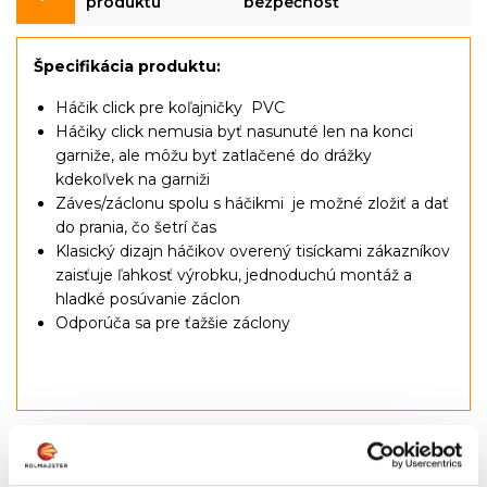
produktu
bezpečnosť
Špecifikácia produktu:
Háčik click pre koľajničky PVC
Háčiky click nemusia byť nasunuté len na konci
garniže, ale môžu byť zatlačené do drážky
kdekoľvek na garniži
Záves/záclonu spolu s háčikmi je možné zložiť a dať
do prania, čo šetrí čas
Klasický dizajn háčikov overený tisíckami zákazníkov
zaisťuje ľahkosť výrobku, jednoduchú montáž a
hladké posúvanie záclon
Odporúča sa pre ťažšie záclony