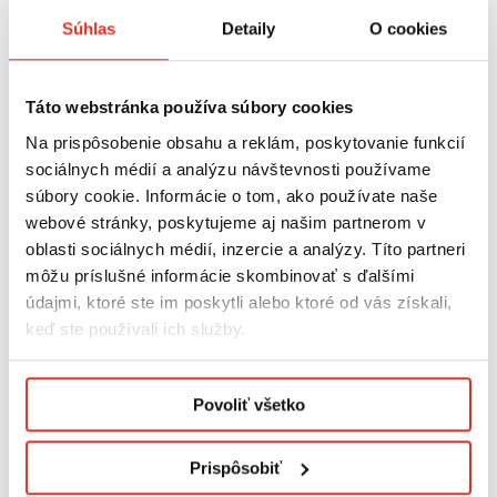
Súhlas
Detaily
O cookies
Konfiguračné číslo:
1
Táto webstránka používa súbory cookies
Na prispôsobenie obsahu a reklám, poskytovanie funkcií
sociálnych médií a analýzu návštevnosti používame
Kód produktu:
R/AKPCV/AC/BI/10
súbory cookie. Informácie o tom, ako používate naše
webové stránky, poskytujeme aj našim partnerom v
oblasti sociálnych médií, inzercie a analýzy. Títo partneri
môžu príslušné informácie skombinovať s ďalšími
SÚVISIACE VÝROBKY
údajmi, ktoré ste im poskytli alebo ktoré od vás získali,
keď ste používali ich služby.
Podmienky ochrany osobných údajov.
Povoliť všetko
Prispôsobiť