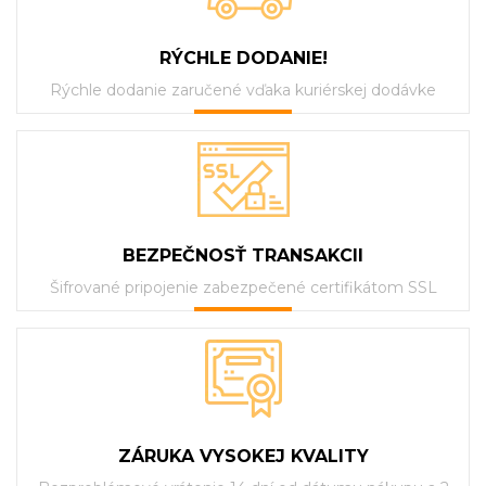
RÝCHLE DODANIE!
Rýchle dodanie zaručené vďaka kuriérskej dodávke
BEZPEČNOSŤ TRANSAKCII
Šifrované pripojenie zabezpečené certifikátom SSL
ZÁRUKA VYSOKEJ KVALITY