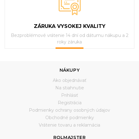
ZÁRUKA VYSOKEJ KVALITY
Bezproblémové vrátenie 14 dní od dátumu nákupu a 2
roky záruka
NÁKUPY
Ako objednávať
Na stiahnutie
Prihlásiť
Registrácia
Podmienky ochrany osobných údajov
Obchodné podmienky
Vrátenie tovaru a reklamácia
ROLMAJSTER