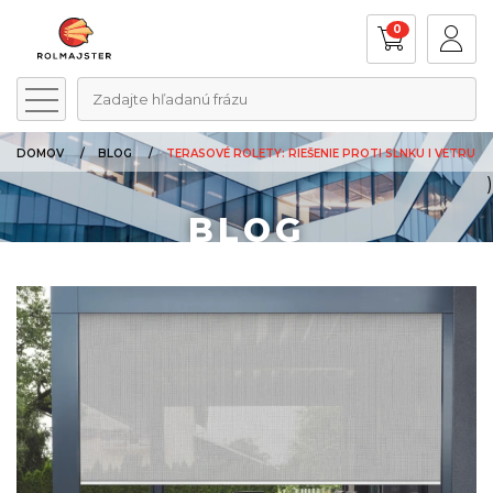
0
Zadajte hľadanú frázu
DOMOV
BLOG
TERASOVÉ ROLETY: RIEŠENIE PROTI SLNKU I VETRU
)
BLOG