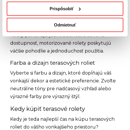
Možnosti ovládania roliet
Prispôsobiť
Rozhodnite sa, či uprednostňujete manuálny
alebo motorický mechanizmus ovládania
Odmietnuť
vašich terasových roliet. Zatiaľ čo manuálne
rolety ponúkajú jednoduchosť a cenovú
dostupnosť, motorizované rolety poskytujú
väčšie pohodlie a jednoduchosť použitia.
Farba a dizajn terasových roliet
Vyberte si farbu a dizajn, ktoré dopĺňajú váš
vonkajší dekor a estetické preferencie. Zvoľte
neutrálne tóny pre nadčasový vzhľad alebo
výrazné farby pre výrazný štýl.
Kedy kúpiť terasové rolety
Kedy je teda najlepší čas na kúpu terasových
roliet do vášho vonkajšieho priestoru?