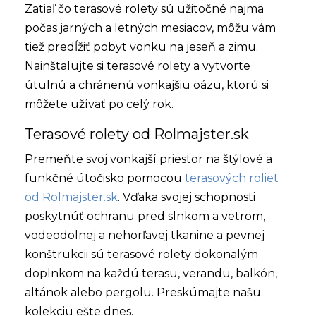
Zatiaľ čo terasové rolety sú užitočné najmä
počas jarných a letných mesiacov, môžu vám
tiež predĺžiť pobyt vonku na jeseň a zimu.
Nainštalujte si terasové rolety a vytvorte
útulnú a chránenú vonkajšiu oázu, ktorú si
môžete užívať po celý rok.
Terasové rolety od Rolmajster.sk
Premeňte svoj vonkajší priestor na štýlové a
funkčné útočisko pomocou
terasových roliet
od Rolmajster.sk
. Vďaka svojej schopnosti
poskytnúť ochranu pred slnkom a vetrom,
vodeodolnej a nehorľavej tkanine a pevnej
konštrukcii sú terasové rolety dokonalým
doplnkom na každú terasu, verandu, balkón,
altánok alebo pergolu. Preskúmajte našu
kolekciu ešte dnes.