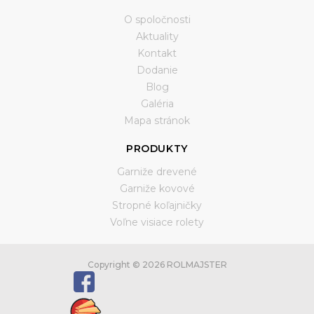
O spoločnosti
Aktuality
Kontakt
Dodanie
Blog
Galéria
Mapa stránok
PRODUKTY
Garniže drevené
Garniže kovové
Stropné koľajničky
Voľne visiace rolety
Copyright © 2026 ROLMAJSTER