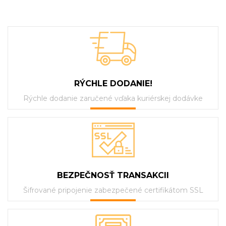
RÝCHLE DODANIE!
Rýchle dodanie zaručené vďaka kuriérskej dodávke
BEZPEČNOSŤ TRANSAKCII
Šifrované pripojenie zabezpečené certifikátom SSL