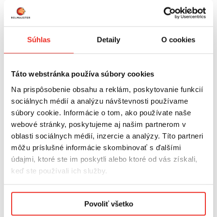
je najvyššej kvality, špeciálne navrhnutý a
vyrobený pre veľké a pevné vonkajšie rolety.
Materiál rolety je navinutý na vystuženej
Súhlas
Detaily
O cookies
hliníkovej trubici, ktorá zaisťuje stabilitu, zatiaľ
čo bočná línia je vyrobená z oceľového lanka
pre väčšiu pevnosť.
Táto webstránka používa súbory cookies
Na prispôsobenie obsahu a reklám, poskytovanie funkcií
Výber správnych terasových roliet
sociálnych médií a analýzu návštevnosti používame
Pri výbere terasových roliet pre váš vonkajší
súbory cookie. Informácie o tom, ako používate naše
priestor je potrebné zvážiť niekoľko faktorov:
webové stránky, poskytujeme aj našim partnerom v
oblasti sociálnych médií, inzercie a analýzy. Títo partneri
Veľkosť a rozmery vášho priestoru
môžu príslušné informácie skombinovať s ďalšími
údajmi, ktoré ste im poskytli alebo ktoré od vás získali,
Zmerajte si terasu alebo vonkajší priestor, aby
keď ste používali ich služby.
ste určili vhodnú veľkosť a rozmery pre vaše
rolety. Zvážte výšku a šírku priestoru, aby ste
Podmienky ochrany osobných údajov.
zabezpečili správne pokrytie a funkčnosť.
Povoliť všetko