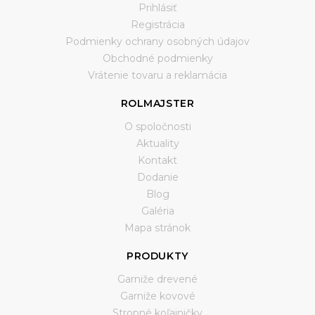
Prihlásiť
Registrácia
Podmienky ochrany osobných údajov
Obchodné podmienky
Vrátenie tovaru a reklamácia
ROLMAJSTER
O spoločnosti
Aktuality
Kontakt
Dodanie
Blog
Galéria
Mapa stránok
PRODUKTY
Garniže drevené
Garniže kovové
Stropné koľajničky