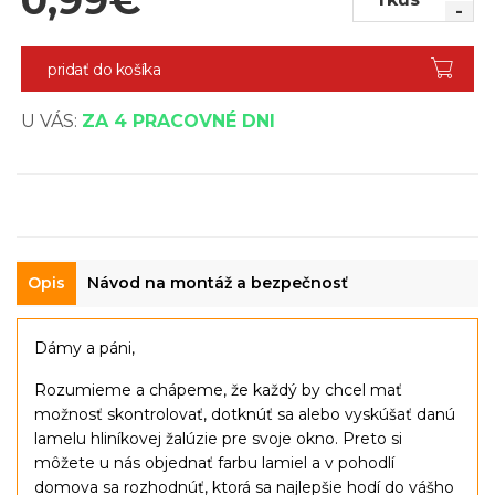
-
pridať do košíka
U VÁS:
ZA 4 PRACOVNÉ DNI
Opis
Návod na montáž a bezpečnosť
Dámy a páni,
Rozumieme a chápeme, že každý by chcel mať
možnosť skontrolovať, dotknúť sa alebo vyskúšať danú
lamelu hliníkovej žalúzie pre svoje okno. Preto si
môžete u nás objednať farbu lamiel a v pohodlí
domova sa rozhodnúť, ktorá sa najlepšie hodí do vášho