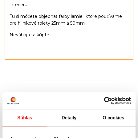
interiéru.
Tu si môžete objednať farby lamiel, ktoré používame
pre hliníkové rolety 25mm a 50mm.
Neváhajte a kúpte.
Konfiguračné číslo:
29
Súhlas
Detaily
O cookies
Kód produktu:
R/PPL/ALU/1