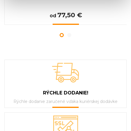
77,50 €
od
RÝCHLE DODANIE!
Rýchle dodanie zaručené vďaka kuriérskej dodávke