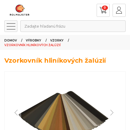
0
Zadajte hľadanú frázu
DOMOV
VÝROBKY
VZORKY
VZORKOVNÍK HLINÍKOVÝCH ŽALÚZIÍ
Vzorkovník hliníkových žalúzií