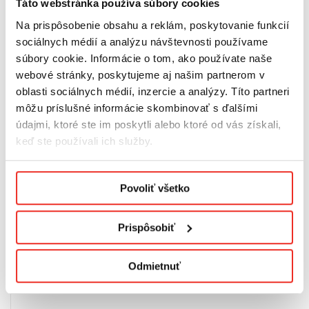
Táto webstránka používa súbory cookies
Na prispôsobenie obsahu a reklám, poskytovanie funkcií
sociálnych médií a analýzu návštevnosti používame
SÚVISIACE VÝROBKY
súbory cookie. Informácie o tom, ako používate naše
webové stránky, poskytujeme aj našim partnerom v
oblasti sociálnych médií, inzercie a analýzy. Títo partneri
môžu príslušné informácie skombinovať s ďalšími
údajmi, ktoré ste im poskytli alebo ktoré od vás získali,
keď ste používali ich služby.
Podmienky ochrany osobných údajov.
Povoliť všetko
Prispôsobiť
Odmietnuť
HLINÍKOVÉ ŽALÚZIE 50 MM