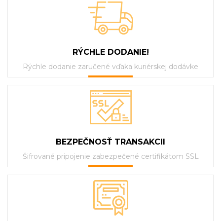
RÝCHLE DODANIE!
Rýchle dodanie zaručené vďaka kuriérskej dodávke
BEZPEČNOSŤ TRANSAKCII
Šifrované pripojenie zabezpečené certifikátom SSL