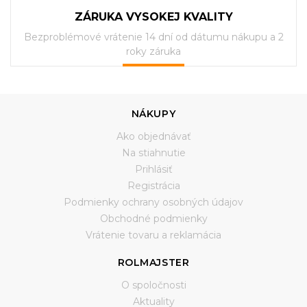
ZÁRUKA VYSOKEJ KVALITY
Bezproblémové vrátenie 14 dní od dátumu nákupu a 2
roky záruka
NÁKUPY
Ako objednávať
Na stiahnutie
Prihlásiť
Registrácia
Podmienky ochrany osobných údajov
Obchodné podmienky
Vrátenie tovaru a reklamácia
ROLMAJSTER
O spoločnosti
Aktuality