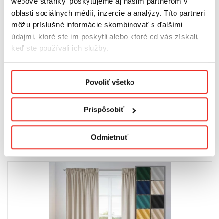
webové stránky, poskytujeme aj našim partnerom v
oblasti sociálnych médií, inzercie a analýzy. Títo partneri
môžu príslušné informácie skombinovať s ďalšími
Konfiguračné číslo:
1
údajmi, ktoré ste im poskytli alebo ktoré od vás získali,
keď ste používali ich služby.
Podmienky ochrany osobných údajov.
Kód produktu:
R/AR/HP/BI/1
Povoliť všetko
Prispôsobiť
SÚVISIACE VÝROBKY
Odmietnuť