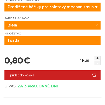
FARBA HÁČIKOV
Biela
MNOŽSTVO
1 sada
0,80
€
+
kus
-
pridať do košíka
U VÁS:
ZA 3 PRACOVNÉ DNI