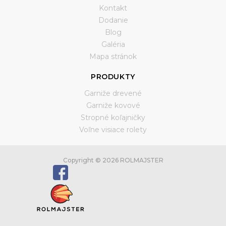
Kontakt
Dodanie
Blog
Galéria
Mapa stránok
PRODUKTY
Garniže drevené
Garniže kovové
Stropné koľajničky
Voľne visiace rolety
Copyright © 2026 ROLMAJSTER