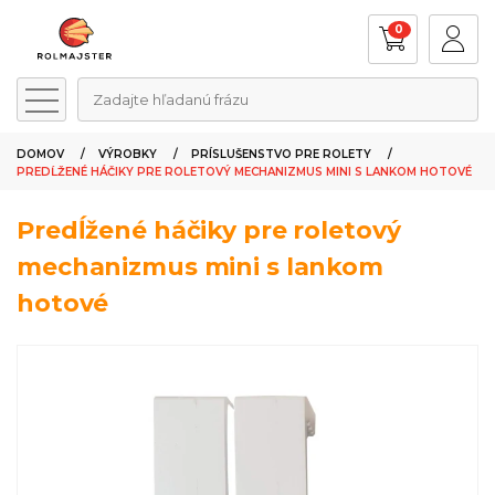
0
Zadajte hľadanú frázu
DOMOV
VÝROBKY
PRÍSLUŠENSTVO PRE ROLETY
PREDĹŽENÉ HÁČIKY PRE ROLETOVÝ MECHANIZMUS MINI S LANKOM HOTOVÉ
Predĺžené háčiky pre roletový
mechanizmus mini s lankom
hotové