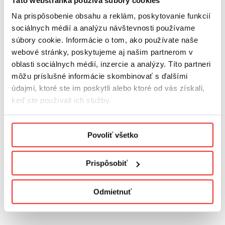
Táto webstránka používa súbory cookies
Na prispôsobenie obsahu a reklám, poskytovanie funkcií
sociálnych médií a analýzu návštevnosti používame
súbory cookie. Informácie o tom, ako používate naše
webové stránky, poskytujeme aj našim partnerom v
oblasti sociálnych médií, inzercie a analýzy. Títo partneri
môžu príslušné informácie skombinovať s ďalšími
údajmi, ktoré ste im poskytli alebo ktoré od vás získali,
keď ste používali ich služby.
Podmienky ochrany osobných údajov.
Povoliť všetko
Konfiguračné číslo:
2
Prispôsobiť
Kód produktu:
R/AR/PM/BI/1
Odmietnuť