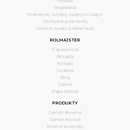
Prihlásiť
Registrácia
Podmienky ochrany osobných údajov
Obchodné podmienky
Vrátenie tovaru a reklamácia
ROLMAJSTER
O spoločnosti
Aktuality
Kontakt
Dodanie
Blog
Galéria
Mapa stránok
PRODUKTY
Garniže drevené
Garniže kovové
Stropné koľajničky