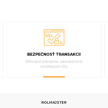
BEZPEČNOSŤ TRANSAKCII
Šifrované pripojenie zabezpečené
certifikátom SSL
ROLMAJSTER