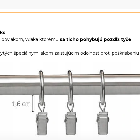
 ks
ým povlakom, vďaka ktorému
sa ticho pohybujú pozdĺž tyče
ytých špeciálnym lakom zaisťujúcim odolnosť proti poškriabaniu