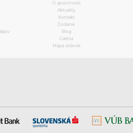
O spoločnosti
Aktuality
Kontakt
Dodanie
dajov
Blog
Galéria
a
Mapa stránok