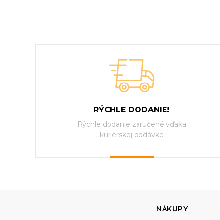
RÝCHLE DODANIE!
Rýchle dodanie zaručené vďaka
kuriérskej dodávke
NÁKUPY