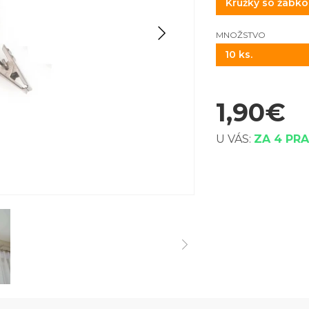
MNOŽSTVO
10 ks.
1,90
€
U VÁS:
ZA 4 PR