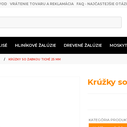
VOD
VRÁTENIE TOVARU A REKLAMÁCIA
FAQ - NAJČASTEJŠIE OTÁZ
LISÉ
HLINÍKOVÉ ŽALÚZIE
DREVENÉ ŽALÚZIE
MOSKYT
USOVÉ ŽALÚZIE 50MM
TIÉRA NA VLASTNÚ MONTÁŽ
 VANKÚŠE
Príslušenstvo pre drevené záclonové tyče
MOSKYTIÉRA DO FRANCOUZSKÝCH OKEN
KRÚŽKY SO ŽABKOU TICHÉ 25 MM
Krúžky s
KATEGÓRIA PRODUK