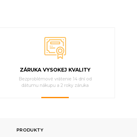
ZÁRUKA VYSOKEJ KVALITY
Bezproblémové vrátenie 14 dní od
dátumu nákupu a 2 roky záruka
PRODUKTY