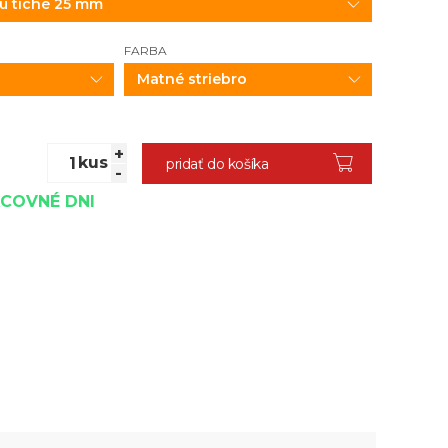
FARBA
Matné striebro
+
kus
pridať do košíka
-
ACOVNÉ DNI