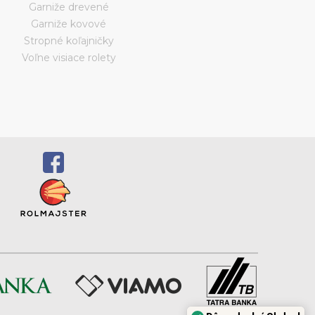
Garniže drevené
Garniže kovové
Stropné koľajničky
Voľne visiace rolety