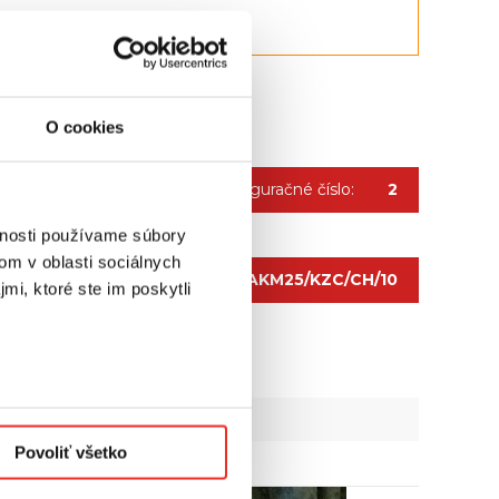
O cookies
Konfiguračné číslo:
2
vnosti používame súbory
om v oblasti sociálnych
Kód produktu:
R/AKM25/KZC/CH/10
mi, ktoré ste im poskytli
Povoliť všetko