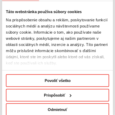
technické parametre
Roleta vďaka kazete s vodiacimi lištami
perfektne
Táto webstránka používa súbory cookies
zapadá
do okna a je jeho neoddeliteľnou súčasťou
Na prispôsobenie obsahu a reklám, poskytovanie funkcií
Vodiace lišty sú namontované na zasklievacích
sociálnych médií a analýzu návštevnosti používame
lištách, vďaka čomu neuberajú svetlo okna
súbory cookie. Informácie o tom, ako používate naše
Vodiace lišty zaisťujú, že
materiál priľne
ku sklu aj
webové stránky, poskytujeme aj našim partnerom v
pri sklopení okna
Vodiace lišty
obmedzujú svetlú
vzdialenosť medzi
oblasti sociálnych médií, inzercie a analýzy. Títo partneri
materiálom a krídlom okna
môžu príslušné informácie skombinovať s ďalšími
Vďaka kazete je zvinutá tkanina zakrytá, čo
údajmi, ktoré ste im poskytli alebo ktoré od vás získali,
zabraňuje hromadeniu prachu
a
vyblednutiu
keď ste používali ich služby.
materiálu
Spoľahlivé mechanizmy
na zdvíhanie rolet
Podmienky ochrany osobných údajov.
Použitie samosvorného systému, vďaka ktorému
Povoliť všetko
roleta sama nespadne
Upozornenie:
Prispôsobiť
Podľa výšky rolety a zvoleného materiálu roletu
umiestnime do
malej
alebo
veľkej
kazety
Odmietnuť
(podrobnosti v záložke Technické informácie). Veľkosť