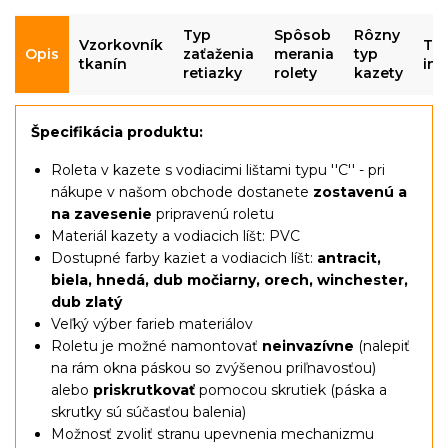
Typ
Spôsob
Rôzny
Vzorkovník
Te
Opis
zaťaženia
merania
typ
tkanín
inf
retiazky
rolety
kazety
Špecifikácia produktu:
Roleta v kazete s vodiacimi lištami typu ''C'' - pri
nákupe v našom obchode dostanete
zostavenú a
na zavesenie
pripravenú roletu
Materiál kazety a vodiacich líšt: PVC
Dostupné farby kaziet a vodiacich líšt:
antracit,
biela, hnedá, dub močiarny, orech, winchester,
dub zlatý
Veľký výber farieb materiálov
Roletu je možné namontovať
neinvazívne
(nalepiť
na rám okna páskou so zvýšenou priľnavosťou)
alebo
priskrutkovať
pomocou skrutiek (páska a
skrutky sú súčasťou balenia)
Možnosť zvoliť stranu upevnenia mechanizmu