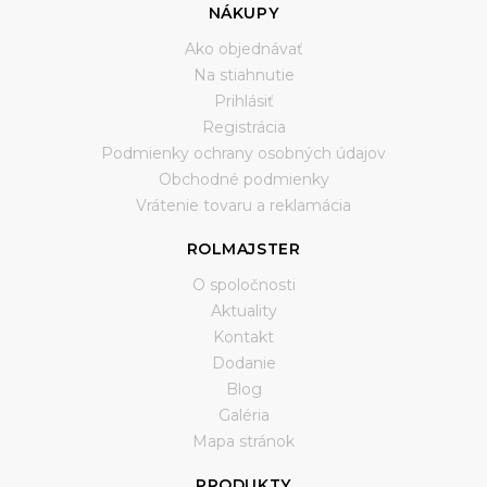
NÁKUPY
Ako objednávať
Na stiahnutie
Prihlásiť
Registrácia
Podmienky ochrany osobných údajov
Obchodné podmienky
Vrátenie tovaru a reklamácia
ROLMAJSTER
O spoločnosti
Aktuality
Kontakt
Dodanie
Blog
Galéria
Mapa stránok
PRODUKTY