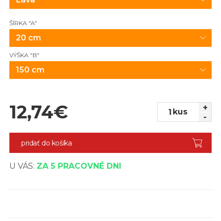
ŠÍRKA "A"
20 cm
VÝŠKA "B"
150 cm
12,74
€
+
kus
-
pridať do košíka
U VÁS:
ZA 5 PRACOVNÉ DNI