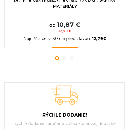
ROLETA NÁSTENNÁ ŠTANDARD 25 MM - VŠETKY
MATERIÁLY
10,87 €
od
12,79 €
Najnižšia cena 30 dní pred zľavou:
12,79€
RÝCHLE DODANIE!
Rýchle dodanie zaručené vďaka kuriérskej dodávke