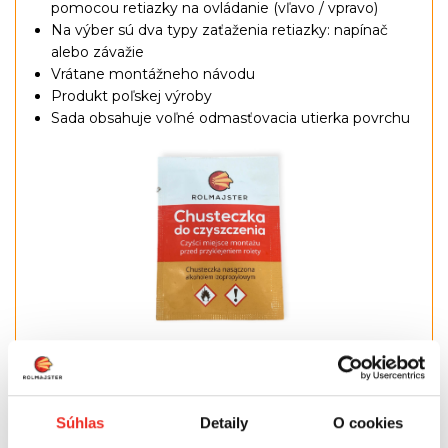
pomocou retiazky na ovládanie (vľavo / vpravo)
Na výber sú dva typy zaťaženia retiazky: napínač
alebo závažie
Vrátane montážneho návodu
Produkt poľskej výroby
Sada obsahuje voľné odmasťovacia utierka povrchu
Výhody produktu:
Súhlas
Detaily
O cookies
Kazeta s vodiacimi lištami bola
úplne navrhnutá a
vyrobená nami
. Vďaka tomu sme získali najlepšie