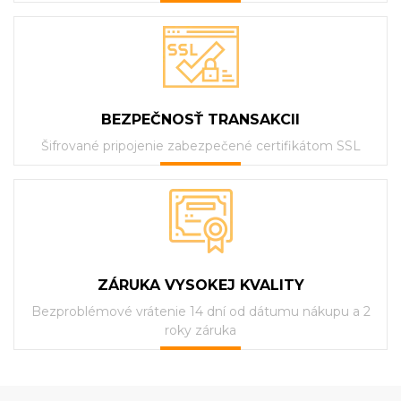
BEZPEČNOSŤ TRANSAKCII
Šifrované pripojenie zabezpečené certifikátom SSL
ZÁRUKA VYSOKEJ KVALITY
Bezproblémové vrátenie 14 dní od dátumu nákupu a 2
roky záruka