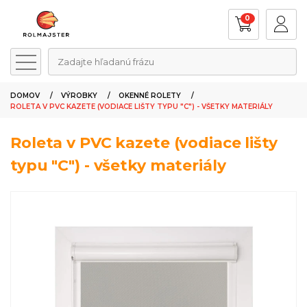
0
Zadajte hľadanú frázu
DOMOV
VÝROBKY
OKENNÉ ROLETY
ROLETA V PVC KAZETE (VODIACE LIŠTY TYPU "C") - VŠETKY MATERIÁLY
Roleta v PVC kazete (vodiace lišty
typu "C") - všetky materiály